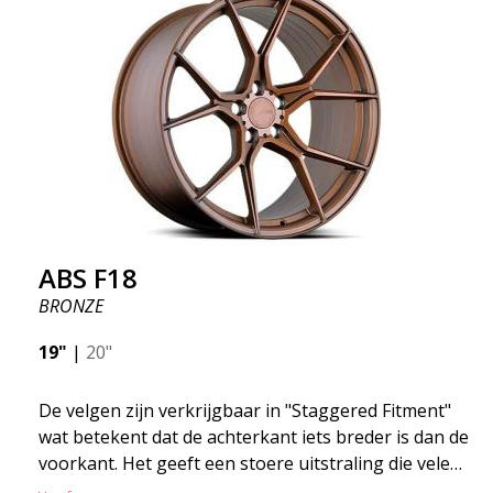
gebied waar de ontwikkeling snel vordert en ABS
F16 staat echt op de voorgrond!
ABS F18
BRONZE
19"
|
20"
De velgen zijn verkrijgbaar in "Staggered Fitment"
wat betekent dat de achterkant iets breder is dan de
voorkant. Het geeft een stoere uitstraling die velen
associëren met racen. (kan ook hetzelfde rond