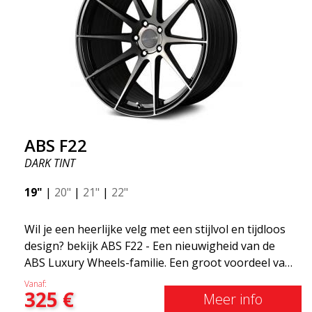
ABS F22
DARK TINT
19"
|
20"
|
21"
|
22"
Wil je een heerlijke velg met een stijlvol en tijdloos
design? bekijk ABS F22 - Een nieuwigheid van de
ABS Luxury Wheels-familie. Een groot voordeel van
deze velg is de gewichtsbesparing tot wel 50%Onder
Vanaf:
325
€
alle toonaangevende race-experts ter wereld is er
Meer info