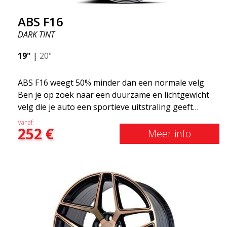
ABS F16
DARK TINT
19"
|
20"
ABS F16 weegt 50% minder dan een normale velg
Ben je op zoek naar een duurzame en lichtgewicht
velg die je auto een sportieve uitstraling geeft
zonder het shirt te kosten? ABS F16 is onze eigen
Vanaf:
252
€
poging om kwaliteitsbewuste klanten te voorzien
Meer info
van een velg die profiteert van de nieuwste
prestaties op het gebied van materialen en
productie. De velgen van de toekomst zijn een
gebied waar de ontwikkeling snel vordert en ABS
F16 staat echt op de voorgrond!