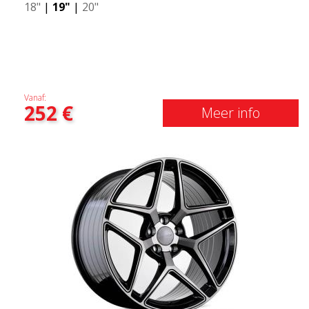
18"
|
19"
|
20"
Vanaf:
252
€
Meer info