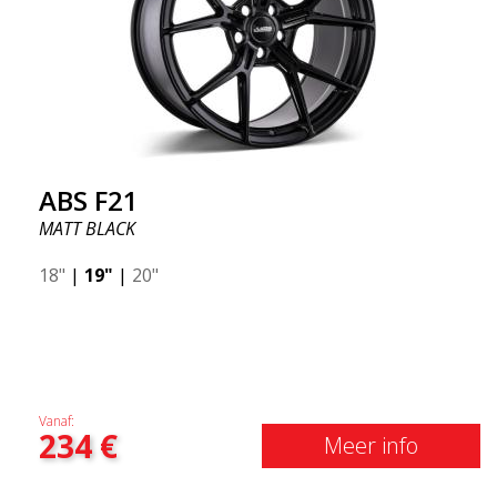
ABS F21
MATT BLACK
18"
|
19"
|
20"
Vanaf:
234
€
Meer info