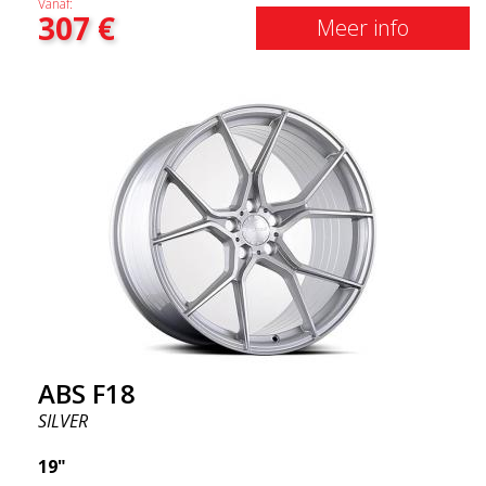
Vanaf:
307
€
krijgen) Met andere woorden, het ABS F18 zijn
Meer info
velgen die je auto een iets sportievere uitstraling
geven. Tegelijkertijd willen we erop wijzen dat dit
velgen zijn die je ongelooflijk goede prestaties
geven. Dit staat in relatie tot wat je ervoor moet
betalen. De geavanceerde productietechnologie
Flow Forming betekent dat de velgen zowel sterker
als lichter zijn dan gewone aluminium wielen. Dit
merk je bij het rijden met het ABS F18. We zijn er
trots op dat we ze in het assortiment hebben!
ABS F18
SILVER
19"