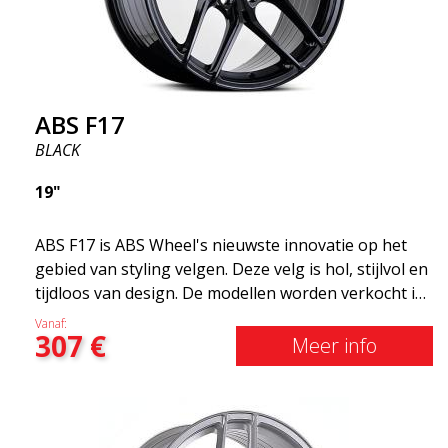
ABS F17
BLACK
19"
ABS F17 is ABS Wheel's nieuwste innovatie op het
gebied van styling velgen. Deze velg is hol, stijlvol en
tijdloos van design. De modellen worden verkocht in
verschillende maten, waaronder 19x8.5, 19x9.5 en
Vanaf:
307
€
20x8.5 &20x10 en 20x11. Hoe breder de velg, hoe
Meer info
dieper het resultaat dat je krijgt. ABS F17 is een Flow
doorwaadbare velg, zogenaamde "lichtgewicht velg"
wat betekent dat deze een hogere kwaliteit, minder
gewicht en sterker materiaal heeft. U rijdt