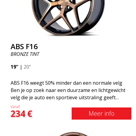
ABS F16
BRONZE TINT
19"
|
20"
ABS F16 weegt 50% minder dan een normale velg
Ben je op zoek naar een duurzame en lichtgewicht
velg die je auto een sportieve uitstraling geeft
zonder het shirt te kosten? ABS F16 is onze eigen
Vanaf:
234
€
poging om kwaliteitsbewuste klanten te voorzien
Meer info
van een velg die profiteert van de nieuwste
prestaties op het gebied van materialen en
productie. De velgen van de toekomst zijn een