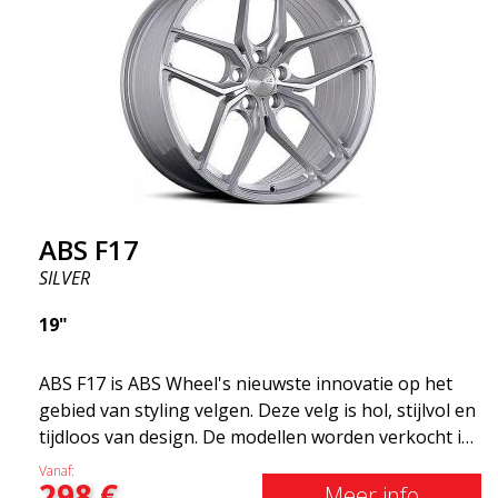
comfortabeler dankzijhet onafgeveerde gewicht.
Het is de Gucci van de velgenwereld! 😍
ABS F17
SILVER
19"
ABS F17 is ABS Wheel's nieuwste innovatie op het
gebied van styling velgen. Deze velg is hol, stijlvol en
tijdloos van design. De modellen worden verkocht in
verschillende maten, waaronder 19x8.5, 19x9.5 en
Vanaf:
298
€
20x8.5 &20x10 en 20x11. Hoe breder de velg, hoe
Meer info