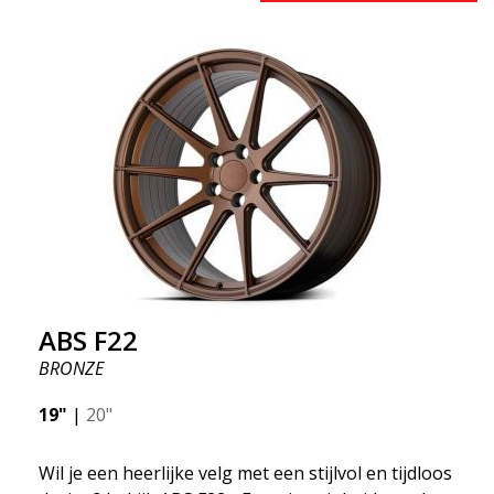
één ding waar iedereen het over eens is, het
zogenaamde "onafgeveerde gewicht". Een
besparing van 50% biedt grote voordelen zoals
brandstofbesparing, snelheid en gewicht. Net als
elke andere ABS-velg is deze stijlvol en aanpasbaar
aan elk automerk. Dankzij de ABS360 konan kunnen
we de kegel eenvoudig aanpassen aan uw specifieke
auto.
ABS F22
BRONZE
19"
|
20"
Wil je een heerlijke velg met een stijlvol en tijdloos