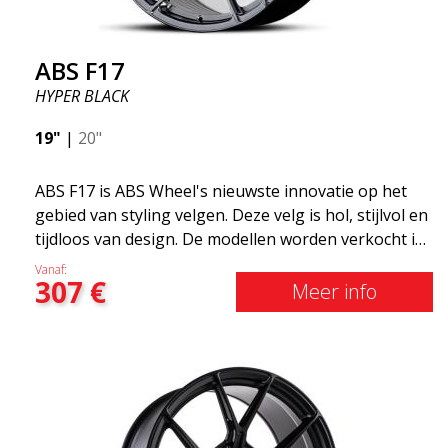
ABS F17
HYPER BLACK
19"
|
20"
ABS F17 is ABS Wheel's nieuwste innovatie op het
gebied van styling velgen. Deze velg is hol, stijlvol en
tijdloos van design. De modellen worden verkocht in
verschillende maten, waaronder 19x8.5, 19x9.5 en
Vanaf:
307
€
20x8.5 &20x10 en 20x11. Hoe breder de velg, hoe
Meer info
dieper het resultaat dat je krijgt. ABS F17 is een Flow
doorwaadbare velg, zogenaamde "lichtgewicht velg"
wat betekent dat deze een hogere kwaliteit, minder
gewicht en sterker materiaal heeft. U rijdt
comfortabeler dankzijhet onafgeveerde gewicht.
Het is de Gucci van de velgenwereld! 😍