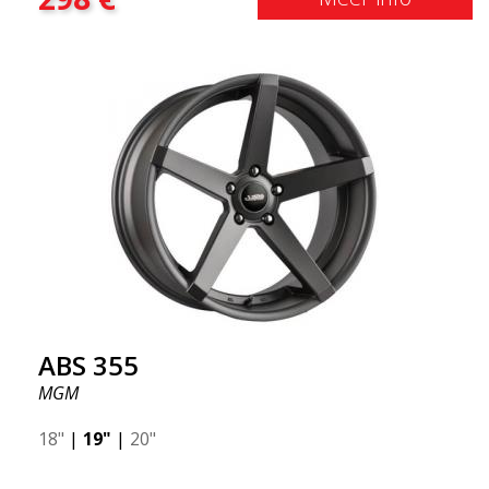
dieper het resultaat dat je krijgt. ABS F17 is een Flow
doorwaadbare velg, zogenaamde "lichtgewicht velg"
wat betekent dat deze een hogere kwaliteit, minder
gewicht en sterker materiaal heeft. U rijdt
comfortabeler dankzijhet onafgeveerde gewicht.
Het is de Gucci van de velgenwereld! 😍
ABS 355
MGM
18"
|
19"
|
20"