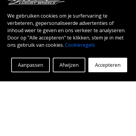
We gebruiken cookies om je surfervaring te
verbeteren, gepersonaliseerde advertenties of
ABS F35
inhoud weer te geven en ons verkeer te analyseren.
SILVER
Door op "Alle accepteren" te klikken, stem je in met
ons gebruik van cookies.
Cookieregels
19"
Aanpassen
Afwijzen
Accepteren
ABSF35 is verkrijgbaar in zilver & black polish kleur.
De velg wordt vervaardigd in flowvorming®. Laat
automobilisten of buren huilen van afgrond terwijl
je in stijl glijdt. Deze velgen zijn vervaardigd met
Vanaf:
188
€
behulp van innovatieve flow-forming technologie en
Meer info
staan dus bekend om hun pieksterkte en
duurzaamheid, terwijl ze grote
gewichtsbesparingen opleveren. Met ABS Flow
Form-technologie kunt u mijl na kilometer genieten
van jarenlange schoonheid en onberispelijke