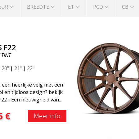
EUR
BREEDTE
ET
PCD
CB
S F22
 TINT
|
20"
|
21"
|
22"
e een heerlijke velg met een
vol en tijdloos design? bekijk
F22 - Een nieuwigheid van
BS Luxury Wheels-familie.
5
€
groot voordeel van deze
Meer info
is de gewichtsbesparing tot
50%Onder alle
aangevende race-experts