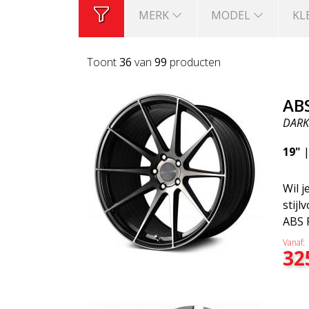
MERK
MODEL
KL
Toont
36
van
99
producten
AB
DARK
19"
Wil j
stijl
ABS 
de A
Vanaf:
32
Een 
velg 
wel 
toon