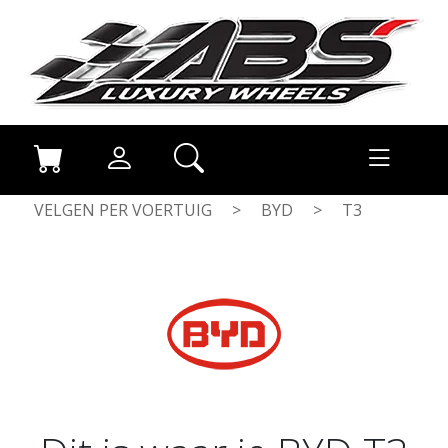
VELGEN PER VOERTUIG
>
BYD
>
T3