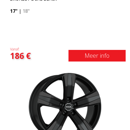
17"
|
18"
Vanaf:
186
€
Meer info