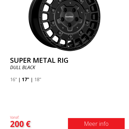
SUPER METAL RIG
DULL BLACK
16"
|
17"
|
18"
Vanaf:
200
€
Meer info