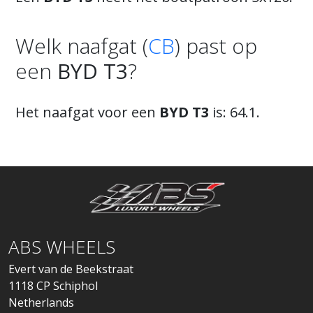
Welk naafgat (
CB
) past op
een
BYD T3
?
Het naafgat voor een
BYD T3
is: 64.1.
ABS WHEELS
Evert van de Beekstraat
1118 CP Schiphol
Netherlands