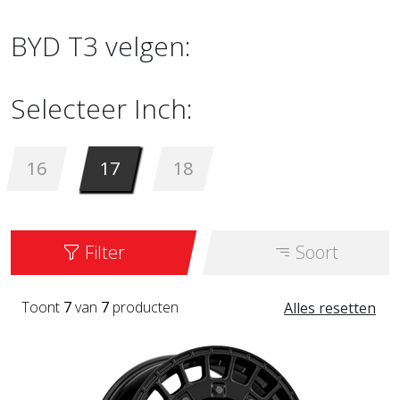
BYD T3 velgen:
Selecteer Inch:
16
17
18
Filter
Soort
Toont
7
van
7
producten
Alles resetten