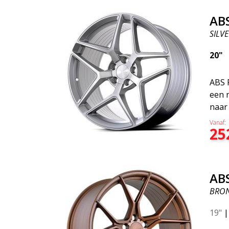
AB
SILVE
20"
ABS 
een 
naar
licht
Vanaf:
25
sport
zonde
F16 
kwali
AB
voorz
BRO
profi
prest
19"
mate