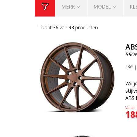
MERK
MODEL
KL
Toont
36
van
93
producten
AB
BRO
19"
Wil j
stijl
ABS 
de A
Vanaf:
18
Een 
velg 
wel 
toon