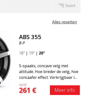
Soort
Alles resetten
ABS 355
B-P
18"
|
19"
|
20"
5-spaaks, concave velg met
attitude. Hoe breder de velg, hoe
concaafer effect. Verkrijgbaar in
verschillende
Vanaf:
261
€
kleurencombinaties. Zwart met
Meer info
gepolijste spaken, Whole Silver
of Matte Gray. Geschikt voor de
meeste automerken op de