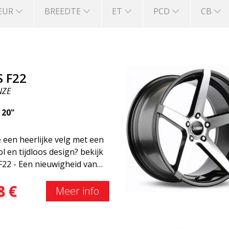
EUR
BREEDTE
ET
PCD
CB
S F22
NZE
|
20"
e een heerlijke velg met een
vol en tijdloos design? bekijk
F22 - Een nieuwigheid van
BS Luxury Wheels-familie.
8
€
groot voordeel van deze
Meer info
is de gewichtsbesparing tot
50%Onder alle
aangevende race-experts