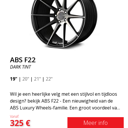
ABS F22
DARK TINT
19"
|
20"
|
21"
|
22"
Wil je een heerlijke velg met een stijlvol en tijdloos
design? bekijk ABS F22 - Een nieuwigheid van de
ABS Luxury Wheels-familie. Een groot voordeel van
deze velg is de gewichtsbesparing tot wel 50%Onder
Vanaf:
325
€
alle toonaangevende race-experts ter wereld is er
Meer info