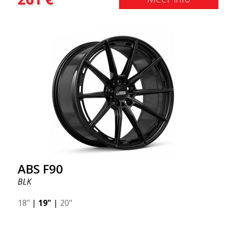
ABS F90
BLK
18"
|
19"
|
20"