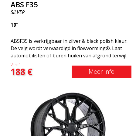
ABS F35
SILVER
19"
ABSF35 is verkrijgbaar in zilver & black polish kleur.
De velg wordt vervaardigd in flowvorming®. Laat
automobilisten of buren huilen van afgrond terwijl
je in stijl glijdt. Deze velgen zijn vervaardigd met
Vanaf:
188
€
behulp van innovatieve flow-forming technologie en
Meer info
staan dus bekend om hun pieksterkte en
duurzaamheid, terwijl ze grote
gewichtsbesparingen opleveren. Met ABS Flow
Form-technologie kunt u mijl na kilometer genieten
van jarenlange schoonheid en onberispelijke
prestaties. Het beste van alles? ABS Wheels geeft u
een volledige garantie van 2 jaar.