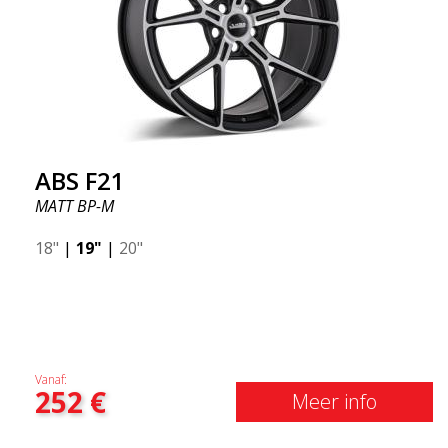
ABS F21
MATT BP-M
18"
|
19"
|
20"
Vanaf:
252
€
Meer info