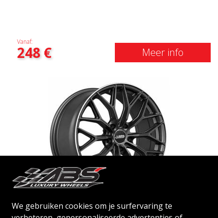
Vanaf:
248
€
Meer info
We gebruiken cookies om je surfervaring te
ABS F93
verbeteren, gepersonaliseerde advertenties of