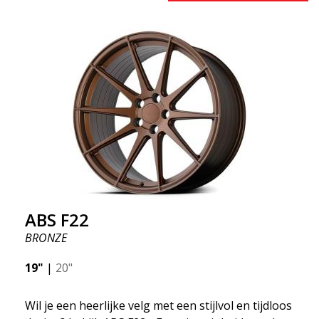
één ding waar iedereen het over eens is, het
zogenaamde "onafgeveerde gewicht". Een
besparing van 50% biedt grote voordelen zoals
brandstofbesparing, snelheid en gewicht. Net als
elke andere ABS-velg is deze stijlvol en aanpasbaar
aan elk automerk. Dankzij de ABS360 konan kunnen
we de kegel eenvoudig aanpassen aan uw specifieke
auto.
ABS F22
BRONZE
19"
|
20"
Wil je een heerlijke velg met een stijlvol en tijdloos