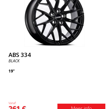
bredere achterkant en smallere voorkant.
Ongelooflijk populair model op sociale media! Om
deze reden geloven we dat dit onze volgende
"bestseller" in 2021 zou kunnen zijn.
ABS 334
BLACK
19"
Vanaf:
261
€
Meer info