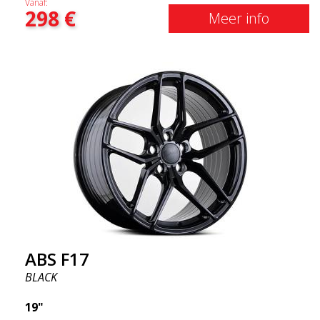
Vanaf:
298
€
krijgen) Met andere woorden, het ABS F18 zijn
Meer info
velgen die je auto een iets sportievere uitstraling
geven. Tegelijkertijd willen we erop wijzen dat dit
velgen zijn die je ongelooflijk goede prestaties
geven. Dit staat in relatie tot wat je ervoor moet
betalen. De geavanceerde productietechnologie
Flow Forming betekent dat de velgen zowel sterker
als lichter zijn dan gewone aluminium wielen. Dit
merk je bij het rijden met het ABS F18. We zijn er
trots op dat we ze in het assortiment hebben!
ABS F17
BLACK
19"