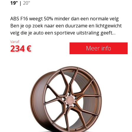
19"
|
20"
ABS F16 weegt 50% minder dan een normale velg
Ben je op zoek naar een duurzame en lichtgewicht
velg die je auto een sportieve uitstraling geeft
zonder het shirt te kosten? ABS F16 is onze eigen
Vanaf:
234
€
poging om kwaliteitsbewuste klanten te voorzien
Meer info
van een velg die profiteert van de nieuwste
prestaties op het gebied van materialen en
productie. De velgen van de toekomst zijn een
gebied waar de ontwikkeling snel vordert en ABS
F16 staat echt op de voorgrond!