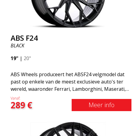
ABS F24
BLACK
19"
|
20"
ABS Wheels produceert het ABSF24 velgmodel dat
past op enkele van de meest exclusieve auto's ter
wereld, waaronder Ferrari, Lamborghini, Maserati,
Aston Martin en Lotus. Deze velg is uiteraard
Vanaf:
289
€
geschikt voor meer gangbare auto's zoals Volvo,
Meer info
Audi, Saab, Seat, Volkswagen, mercedes, etc. ABSF24
heeft 10 spaken en is verkrijgbaar in twee kleuren.
Geproduceerd in respectievelijk 19 en 20 inch.
Verkrijgbaar als verspringende montage, d.w.z.