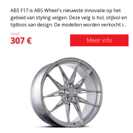
ABS F17 is ABS Wheel's nieuwste innovatie op het
gebied van styling velgen. Deze velg is hol, stijlvol en
tijdloos van design. De modellen worden verkocht in
verschillende maten, waaronder 19x8.5, 19x9.5 en
Vanaf:
307
€
20x8.5 &20x10 en 20x11. Hoe breder de velg, hoe
Meer info
dieper het resultaat dat je krijgt. ABS F17 is een Flow
doorwaadbare velg, zogenaamde "lichtgewicht velg"
wat betekent dat deze een hogere kwaliteit, minder
gewicht en sterker materiaal heeft. U rijdt
comfortabeler dankzijhet onafgeveerde gewicht.
Het is de Gucci van de velgenwereld! 😍