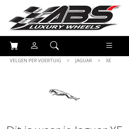
VELGEN PER VOERTUIG
>
JAGUAR
>
XE