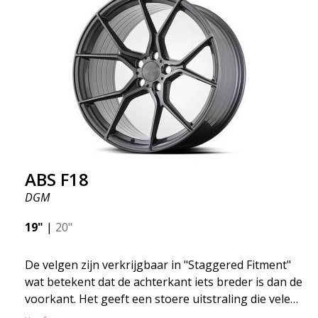
geven. Dit staat in relatie tot wat je ervoor moet
betalen. De geavanceerde productietechnologie
Flow Forming betekent dat de velgen zowel sterker
als lichter zijn dan gewone aluminium wielen. Dit
merk je bij het rijden met het ABS F18. We zijn er
trots op dat we ze in het assortiment hebben!
ABS F18
DGM
19"
|
20"
De velgen zijn verkrijgbaar in "Staggered Fitment"
wat betekent dat de achterkant iets breder is dan de
voorkant. Het geeft een stoere uitstraling die velen
associëren met racen. (kan ook hetzelfde rond