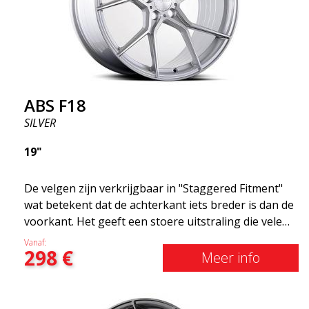
merk je bij het rijden met het ABS F18. We zijn er
trots op dat we ze in het assortiment hebben!
ABS F18
SILVER
19"
De velgen zijn verkrijgbaar in "Staggered Fitment"
wat betekent dat de achterkant iets breder is dan de
voorkant. Het geeft een stoere uitstraling die velen
associëren met racen. (kan ook hetzelfde rond
Vanaf:
298
€
krijgen) Met andere woorden, het ABS F18 zijn
Meer info
velgen die je auto een iets sportievere uitstraling
geven. Tegelijkertijd willen we erop wijzen dat dit
velgen zijn die je ongelooflijk goede prestaties