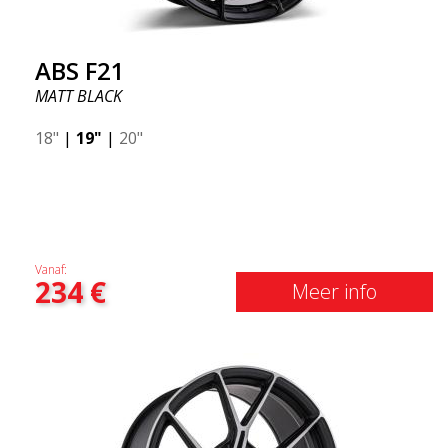
ABS F21
MATT BLACK
18"
|
19"
|
20"
Vanaf:
234
€
Meer info