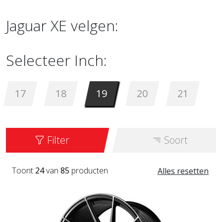
Jaguar XE velgen:
Selecteer Inch:
17
18
19
20
21
Filter
Soort
Toont
24
van
85
producten
Alles resetten