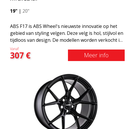
19"
|
20"
ABS F17 is ABS Wheel's nieuwste innovatie op het
gebied van styling velgen. Deze velg is hol, stijlvol en
tijdloos van design. De modellen worden verkocht in
verschillende maten, waaronder 19x8.5, 19x9.5 en
Vanaf:
307
€
20x8.5 &20x10 en 20x11. Hoe breder de velg, hoe
Meer info
dieper het resultaat dat je krijgt. ABS F17 is een Flow
doorwaadbare velg, zogenaamde "lichtgewicht velg"
wat betekent dat deze een hogere kwaliteit, minder
gewicht en sterker materiaal heeft. U rijdt
comfortabeler dankzijhet onafgeveerde gewicht.
Het is de Gucci van de velgenwereld! 😍