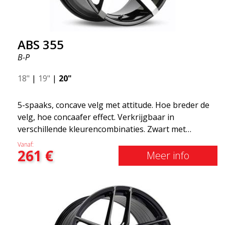
ABS 355
B-P
18"
|
19"
|
20"
5-spaaks, concave velg met attitude. Hoe breder de
velg, hoe concaafer effect. Verkrijgbaar in
verschillende kleurencombinaties. Zwart met
gepolijste spaken, Whole Silver of Matte Gray.
Vanaf:
261
€
Geschikt voor de meeste automerken op de markt.
Meer info
U kiest welke kleur en wij leveren! De velg is van
zeer hoge kwaliteit en zeer robuust. Wat heeft
ABS355 zo populair gemaakt in Nederland? Het
model is supercaaf, de vorm is sportief en het
ontwerp is stijlvol. Dit velgmodel heeft naam