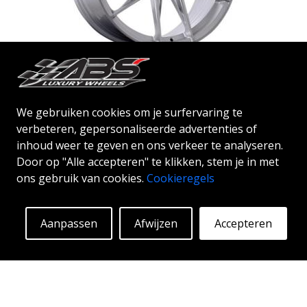
door ABS Wheels.
ABS F35
SIL-B
We gebruiken cookies om je surfervaring te
20"
verbeteren, gepersonaliseerde advertenties of
inhoud weer te geven en ons verkeer te analyseren.
ABSF35 is verkrijgbaar in zilver & black polish kleur.
Door op "Alle accepteren" te klikken, stem je in met
De velg wordt vervaardigd in flowvorming®. Laat
ons gebruik van cookies.
Cookieregels
automobilisten of buren huilen van afgrond terwijl
je in stijl glijdt. Deze velgen zijn vervaardigd met
Vanaf:
298
€
behulp van innovatieve flow-forming technologie en
Meer info
Aanpassen
Afwijzen
Accepteren
staan dus bekend om hun pieksterkte en
duurzaamheid, terwijl ze grote
gewichtsbesparingen opleveren. Met ABS Flow
Form-technologie kunt u mijl na kilometer genieten
van jarenlange schoonheid en onberispelijke