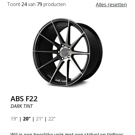
Toont
24
van
79
producten
Alles resetten
ABS F22
DARK TINT
19"
|
20"
|
21"
|
22"
Wil je een heerlijke velg met een stijlvol en tijdloos