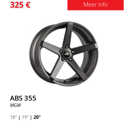
325
€
20x8.5 &20x10 en 20x11. Hoe breder de velg, hoe
Meer info
dieper het resultaat dat je krijgt. ABS F17 is een Flow
doorwaadbare velg, zogenaamde "lichtgewicht velg"
wat betekent dat deze een hogere kwaliteit, minder
gewicht en sterker materiaal heeft. U rijdt
comfortabeler dankzijhet onafgeveerde gewicht.
Het is de Gucci van de velgenwereld! 😍
ABS 355
MGM
18"
|
19"
|
20"