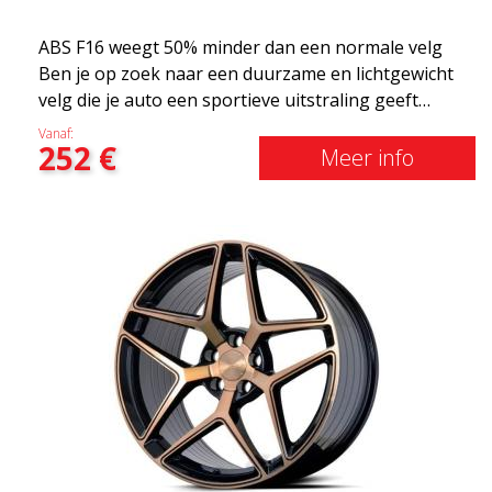
ABS F16 weegt 50% minder dan een normale velg
Ben je op zoek naar een duurzame en lichtgewicht
velg die je auto een sportieve uitstraling geeft
zonder het shirt te kosten? ABS F16 is onze eigen
Vanaf:
252
€
poging om kwaliteitsbewuste klanten te voorzien
Meer info
van een velg die profiteert van de nieuwste
prestaties op het gebied van materialen en
productie. De velgen van de toekomst zijn een
gebied waar de ontwikkeling snel vordert en ABS
F16 staat echt op de voorgrond!