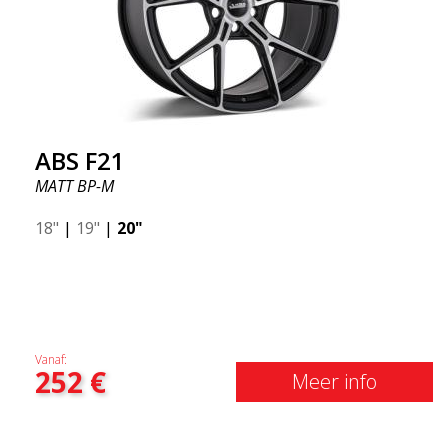
ABS355 laat je een gewone auto er brutaler uitzien.
ABS355 velgen worden exclusief gedistribueerd
door ABS Wheels.
ABS F21
MATT BP-M
18"
|
19"
|
20"
Vanaf:
252
€
Meer info