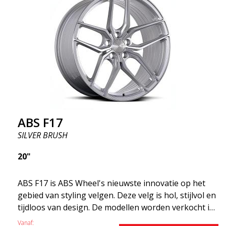
betalen. De geavanceerde productietechnologie
Flow Forming betekent dat de velgen zowel sterker
als lichter zijn dan gewone aluminium wielen. Dit
merk je bij het rijden met het ABS F18. We zijn er
trots op dat we ze in het assortiment hebben!
ABS F17
SILVER BRUSH
20"
ABS F17 is ABS Wheel's nieuwste innovatie op het
gebied van styling velgen. Deze velg is hol, stijlvol en
tijdloos van design. De modellen worden verkocht in
verschillende maten, waaronder 19x8.5, 19x9.5 en
Vanaf: