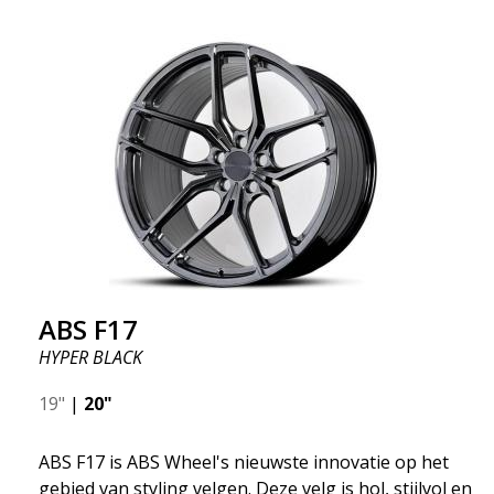
doorwaadbare velg, zogenaamde "lichtgewicht velg"
wat betekent dat deze een hogere kwaliteit, minder
gewicht en sterker materiaal heeft. U rijdt
comfortabeler dankzijhet onafgeveerde gewicht.
Het is de Gucci van de velgenwereld! 😍
ABS F17
HYPER BLACK
19"
|
20"
ABS F17 is ABS Wheel's nieuwste innovatie op het
gebied van styling velgen. Deze velg is hol, stijlvol en