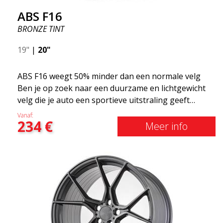
ABS F16
BRONZE TINT
19"
|
20"
ABS F16 weegt 50% minder dan een normale velg
Ben je op zoek naar een duurzame en lichtgewicht
velg die je auto een sportieve uitstraling geeft
zonder het shirt te kosten? ABS F16 is onze eigen
Vanaf:
234
€
poging om kwaliteitsbewuste klanten te voorzien
Meer info
van een velg die profiteert van de nieuwste
prestaties op het gebied van materialen en
productie. De velgen van de toekomst zijn een
gebied waar de ontwikkeling snel vordert en ABS
F16 staat echt op de voorgrond!