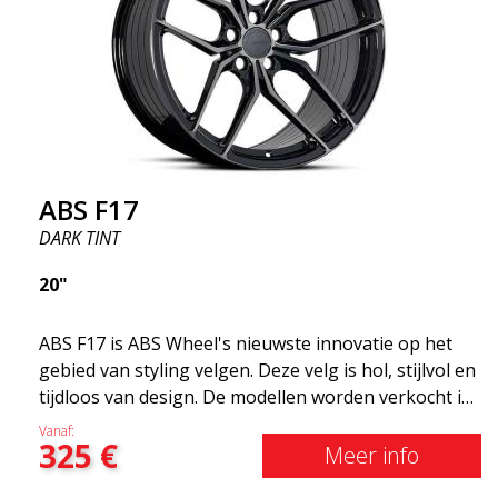
gemaakt in de velgenmarkt dankzij het
verbazingwekkende en unieke ontwerp. Met de
ABS355 laat je een gewone auto er brutaler uitzien.
ABS355 velgen worden exclusief gedistribueerd
door ABS Wheels.
ABS F17
DARK TINT
20"
ABS F17 is ABS Wheel's nieuwste innovatie op het
gebied van styling velgen. Deze velg is hol, stijlvol en
tijdloos van design. De modellen worden verkocht in
verschillende maten, waaronder 19x8.5, 19x9.5 en
Vanaf:
325
€
20x8.5 &20x10 en 20x11. Hoe breder de velg, hoe
Meer info
dieper het resultaat dat je krijgt. ABS F17 is een Flow