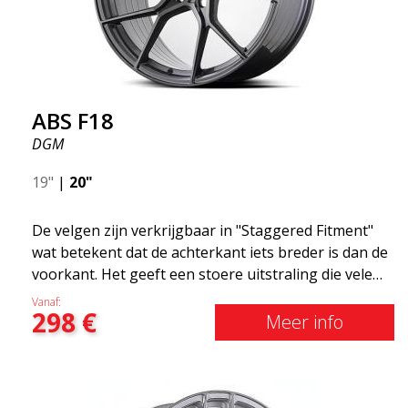
ABS F18
DGM
19"
|
20"
De velgen zijn verkrijgbaar in "Staggered Fitment"
wat betekent dat de achterkant iets breder is dan de
voorkant. Het geeft een stoere uitstraling die velen
associëren met racen. (kan ook hetzelfde rond
Vanaf:
298
€
krijgen) Met andere woorden, het ABS F18 zijn
Meer info
velgen die je auto een iets sportievere uitstraling
geven. Tegelijkertijd willen we erop wijzen dat dit
velgen zijn die je ongelooflijk goede prestaties
geven. Dit staat in relatie tot wat je ervoor moet