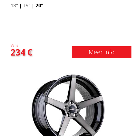
18"
|
19"
|
20"
Vanaf:
234
€
Meer info