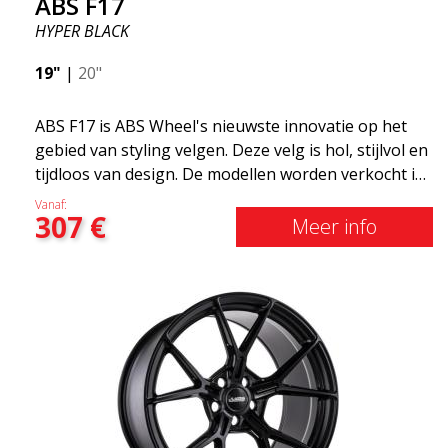
ABS F17
HYPER BLACK
19"
|
20"
ABS F17 is ABS Wheel's nieuwste innovatie op het
gebied van styling velgen. Deze velg is hol, stijlvol en
tijdloos van design. De modellen worden verkocht in
verschillende maten, waaronder 19x8.5, 19x9.5 en
Vanaf:
307
€
20x8.5 &20x10 en 20x11. Hoe breder de velg, hoe
Meer info
dieper het resultaat dat je krijgt. ABS F17 is een Flow
doorwaadbare velg, zogenaamde "lichtgewicht velg"
wat betekent dat deze een hogere kwaliteit, minder
gewicht en sterker materiaal heeft. U rijdt
comfortabeler dankzijhet onafgeveerde gewicht.
Het is de Gucci van de velgenwereld! 😍