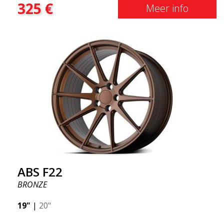
325
€
alle toonaangevende race-experts ter wereld is er
Meer info
één ding waar iedereen het over eens is, het
zogenaamde "onafgeveerde gewicht". Een
besparing van 50% biedt grote voordelen zoals
brandstofbesparing, snelheid en gewicht. Net als
elke andere ABS-velg is deze stijlvol en aanpasbaar
aan elk automerk. Dankzij de ABS360 konan kunnen
we de kegel eenvoudig aanpassen aan uw specifieke
auto.
ABS F22
BRONZE
19"
|
20"