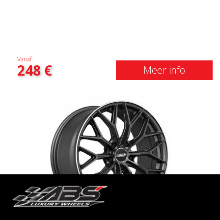
Vanaf:
248
€
Meer info