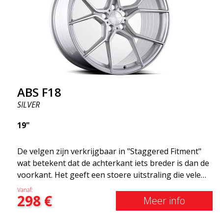
als lichter zijn dan gewone aluminium wielen. Dit
merk je bij het rijden met het ABS F18. We zijn er
trots op dat we ze in het assortiment hebben!
ABS F18
SILVER
19"
De velgen zijn verkrijgbaar in "Staggered Fitment"
wat betekent dat de achterkant iets breder is dan de
voorkant. Het geeft een stoere uitstraling die velen
associëren met racen. (kan ook hetzelfde rond
Vanaf:
298
€
krijgen) Met andere woorden, het ABS F18 zijn
Meer info
velgen die je auto een iets sportievere uitstraling