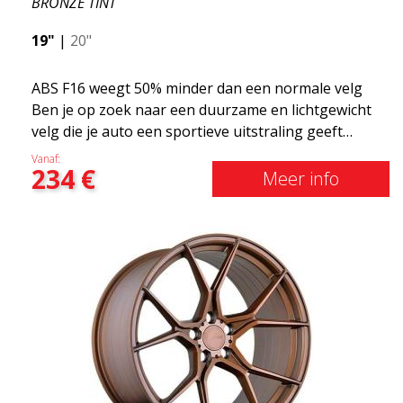
BRONZE TINT
19"
|
20"
ABS F16 weegt 50% minder dan een normale velg
Ben je op zoek naar een duurzame en lichtgewicht
velg die je auto een sportieve uitstraling geeft
zonder het shirt te kosten? ABS F16 is onze eigen
Vanaf:
234
€
poging om kwaliteitsbewuste klanten te voorzien
Meer info
van een velg die profiteert van de nieuwste
prestaties op het gebied van materialen en
productie. De velgen van de toekomst zijn een
gebied waar de ontwikkeling snel vordert en ABS
F16 staat echt op de voorgrond!