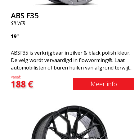
ABS F35
SILVER
19"
ABSF35 is verkrijgbaar in zilver & black polish kleur.
De velg wordt vervaardigd in flowvorming®. Laat
automobilisten of buren huilen van afgrond terwijl
je in stijl glijdt. Deze velgen zijn vervaardigd met
Vanaf:
188
€
behulp van innovatieve flow-forming technologie en
Meer info
staan dus bekend om hun pieksterkte en
duurzaamheid, terwijl ze grote
gewichtsbesparingen opleveren. Met ABS Flow
Form-technologie kunt u mijl na kilometer genieten
van jarenlange schoonheid en onberispelijke
prestaties. Het beste van alles? ABS Wheels geeft u
een volledige garantie van 2 jaar.