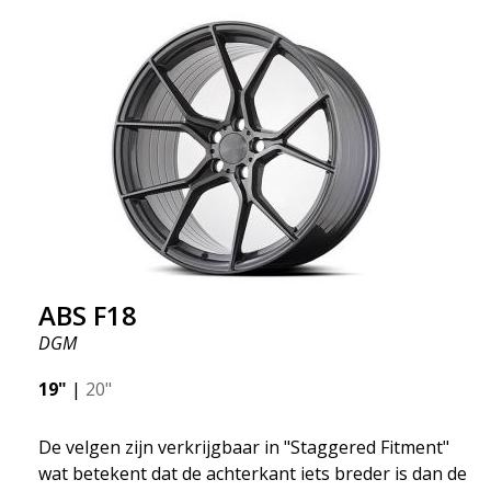
geven. Tegelijkertijd willen we erop wijzen dat dit
velgen zijn die je ongelooflijk goede prestaties
geven. Dit staat in relatie tot wat je ervoor moet
betalen. De geavanceerde productietechnologie
Flow Forming betekent dat de velgen zowel sterker
als lichter zijn dan gewone aluminium wielen. Dit
merk je bij het rijden met het ABS F18. We zijn er
trots op dat we ze in het assortiment hebben!
ABS F18
DGM
19"
|
20"
De velgen zijn verkrijgbaar in "Staggered Fitment"
wat betekent dat de achterkant iets breder is dan de