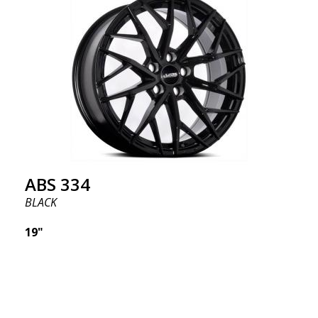
Geproduceerd in respectievelijk 19 en 20 inch.
Verkrijgbaar als verspringende montage, d.w.z.
bredere achterkant en smallere voorkant.
Ongelooflijk populair model op sociale media! Om
deze reden geloven we dat dit onze volgende
"bestseller" in 2021 zou kunnen zijn.
ABS 334
BLACK
19"