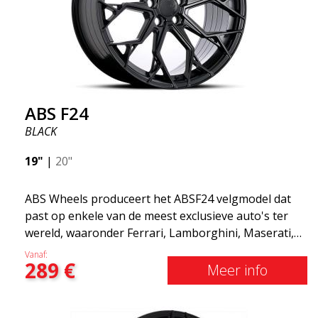
ABS F24
BLACK
19"
|
20"
ABS Wheels produceert het ABSF24 velgmodel dat
past op enkele van de meest exclusieve auto's ter
wereld, waaronder Ferrari, Lamborghini, Maserati,
Aston Martin en Lotus. Deze velg is uiteraard
Vanaf:
289
€
geschikt voor meer gangbare auto's zoals Volvo,
Meer info
Audi, Saab, Seat, Volkswagen, mercedes, etc. ABSF24
heeft 10 spaken en is verkrijgbaar in twee kleuren.