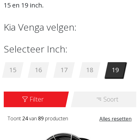
15 en 19 inch.
Kia Venga velgen:
Selecteer Inch:
15
16
17
18
19
Filter
Soort
Toont
24
van
89
producten
Alles resetten