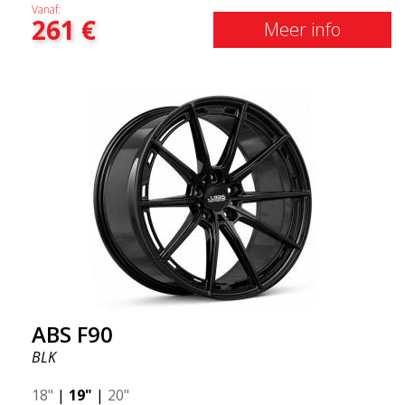
Vanaf:
261
€
Meer info
ABS F90
BLK
18"
|
19"
|
20"