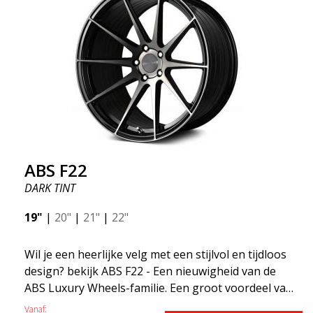
ABS F22
DARK TINT
19"
|
20"
|
21"
|
22"
Wil je een heerlijke velg met een stijlvol en tijdloos
design? bekijk ABS F22 - Een nieuwigheid van de
ABS Luxury Wheels-familie. Een groot voordeel van
deze velg is de gewichtsbesparing tot wel 50%Onder
Vanaf: