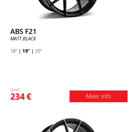
ABS F21
MATT BLACK
18"
|
19"
|
20"
Vanaf:
234
€
Meer info