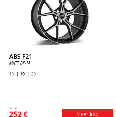
ABS F21
MATT BP-M
18"
|
19"
|
20"
Vanaf:
252
€
Meer info