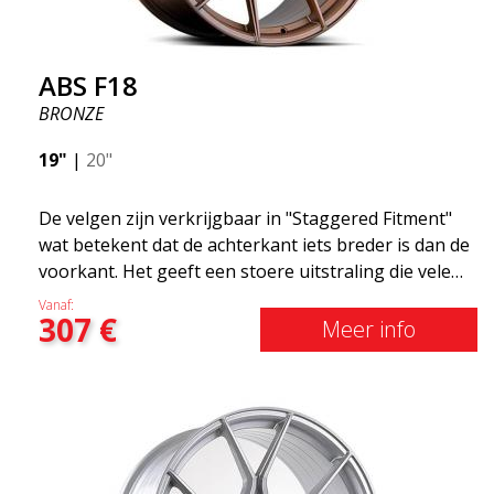
ABS F18
BRONZE
19"
|
20"
De velgen zijn verkrijgbaar in "Staggered Fitment"
wat betekent dat de achterkant iets breder is dan de
voorkant. Het geeft een stoere uitstraling die velen
associëren met racen. (kan ook hetzelfde rond
Vanaf:
307
€
krijgen) Met andere woorden, het ABS F18 zijn
Meer info
velgen die je auto een iets sportievere uitstraling
geven. Tegelijkertijd willen we erop wijzen dat dit
velgen zijn die je ongelooflijk goede prestaties
geven. Dit staat in relatie tot wat je ervoor moet
betalen. De geavanceerde productietechnologie
Flow Forming betekent dat de velgen zowel sterker