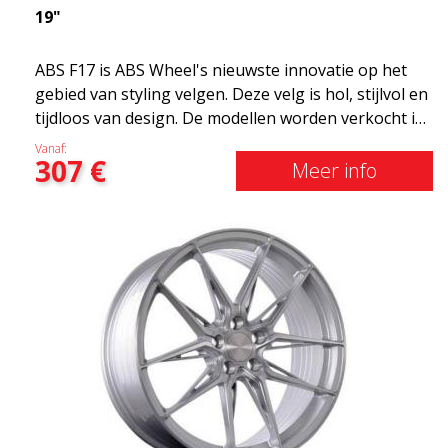
19"
ABS F17 is ABS Wheel's nieuwste innovatie op het
gebied van styling velgen. Deze velg is hol, stijlvol en
tijdloos van design. De modellen worden verkocht in
verschillende maten, waaronder 19x8.5, 19x9.5 en
Vanaf:
307
€
20x8.5 &20x10 en 20x11. Hoe breder de velg, hoe
Meer info
dieper het resultaat dat je krijgt. ABS F17 is een Flow
doorwaadbare velg, zogenaamde "lichtgewicht velg"
wat betekent dat deze een hogere kwaliteit, minder
gewicht en sterker materiaal heeft. U rijdt
comfortabeler dankzijhet onafgeveerde gewicht.
Het is de Gucci van de velgenwereld! 😍