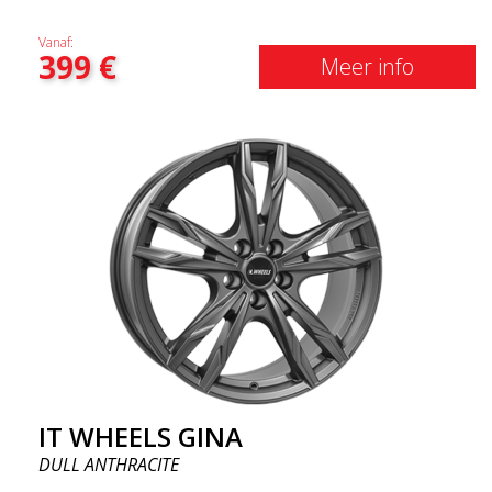
Vanaf:
399
€
Meer info
IT WHEELS GINA
DULL ANTHRACITE