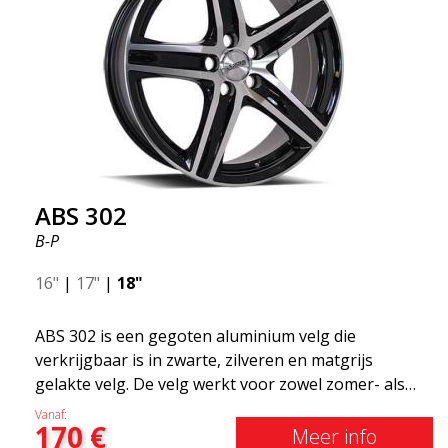
ABS 302
B-P
16"
|
17"
|
18"
ABS 302 is een gegoten aluminium velg die
verkrijgbaar is in zwarte, zilveren en matgrijs
gelakte velg. De velg werkt voor zowel zomer- als
wintergebruik en bevindt zich meestal bij Volvo,
Vanaf:
170
€
Bmw, Mercedes en Saab. De velg past in principe op
Meer info