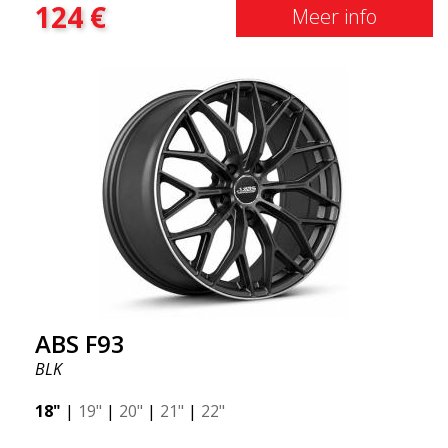
124
€
Bmw, Mercedes en Saab. De velg past in principe op
Meer info
alle automodellen. Gebruik regnr search en
controleer of de velg bij jouw specifieke auto past.
ABS302 is een van onze hoogglans gepolijste
zilveren velgen die glans en virtuositeit aan de auto
geeft. De velg wordt omschreven als "Een klassiek 5-
spaaks ontwerp dat het goed doet op de meeste
auto's en mid-SUV's"
ABS F93
BLK
18"
|
19"
|
20"
|
21"
|
22"