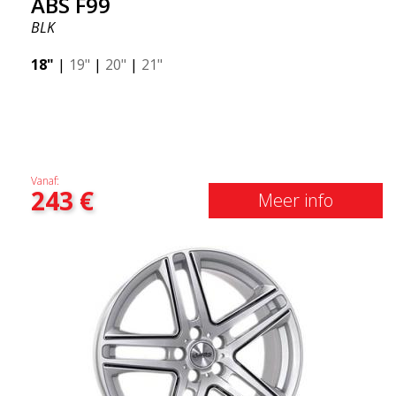
ABS F99
BLK
18"
|
19"
|
20"
|
21"
Vanaf:
243
€
Meer info