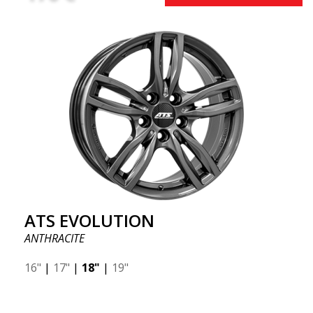
alle automodellen. Gebruik regnr search en
controleer of de velg bij jouw specifieke auto past.
ABS302 is een van onze hoogglans gepolijste
zilveren velgen die glans en virtuositeit aan de auto
geeft. De velg wordt omschreven als "Een klassiek 5-
spaaks ontwerp dat het goed doet op de meeste
auto's en mid-SUV's"
ATS EVOLUTION
ANTHRACITE
16"
|
17"
|
18"
|
19"