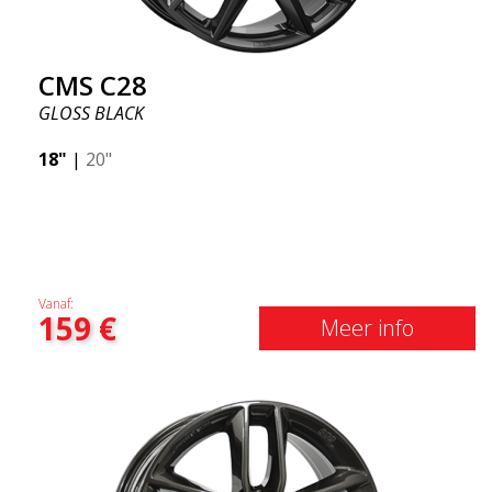
CMS C28
GLOSS BLACK
18"
|
20"
Vanaf:
159
€
Meer info