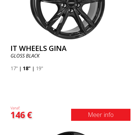
IT WHEELS GINA
GLOSS BLACK
17"
|
18"
|
19"
Vanaf:
146
€
Meer info