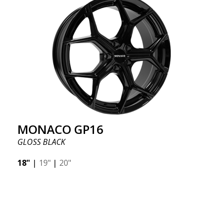
MONACO GP16
GLOSS BLACK
18"
|
19"
|
20"