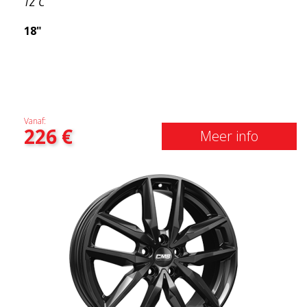
TZ C
18"
Vanaf:
226
€
Meer info