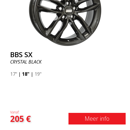
BBS SX
CRYSTAL BLACK
17"
|
18"
|
19"
Vanaf:
205
€
Meer info