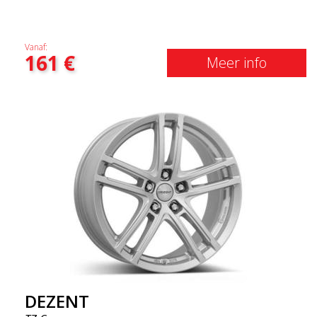
Vanaf:
161
€
Meer info
DEZENT