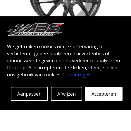
ABS NETTO KIRA
GLOSS BLACK
We gebruiken cookies om je surfervaring te
verbeteren, gepersonaliseerde advertenties of
16"
|
17"
|
18"
inhoud weer te geven en ons verkeer te analyseren.
Door op "Alle accepteren" te klikken, stem je in met
ons gebruik van cookies.
Cookieregels
Aanpassen
Afwijzen
Accepteren
Vanaf:
129
€
Meer info