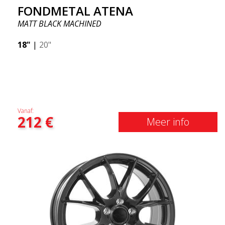
FONDMETAL ATENA
MATT BLACK MACHINED
18"
|
20"
Vanaf:
212
€
Meer info