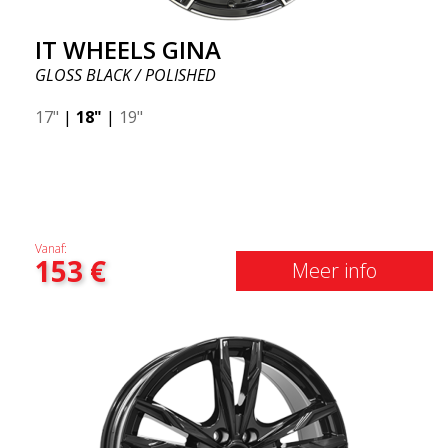
IT WHEELS GINA
GLOSS BLACK / POLISHED
17"
|
18"
|
19"
Vanaf:
153
€
Meer info