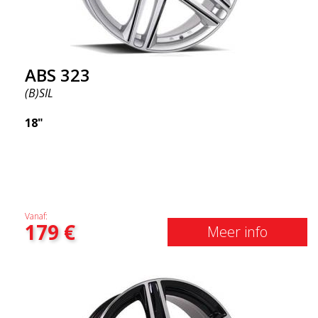
ABS 323
(B)SIL
18"
Vanaf:
179
€
Meer info