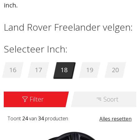
inch.
Land Rover Freelander velgen:
Selecteer Inch:
16
17
18
19
20
Filter
Soort
Toont
24
van
34
producten
Alles resetten