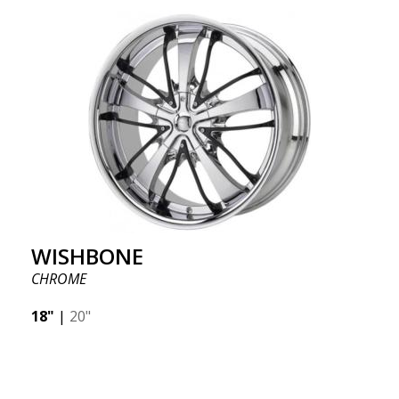
WISHBONE
CHROME
18"
|
20"