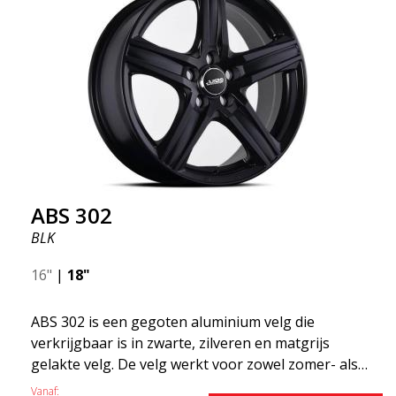
ABS 302
BLK
16"
|
18"
ABS 302 is een gegoten aluminium velg die
verkrijgbaar is in zwarte, zilveren en matgrijs
gelakte velg. De velg werkt voor zowel zomer- als
wintergebruik en bevindt zich meestal bij Volvo,
Vanaf: