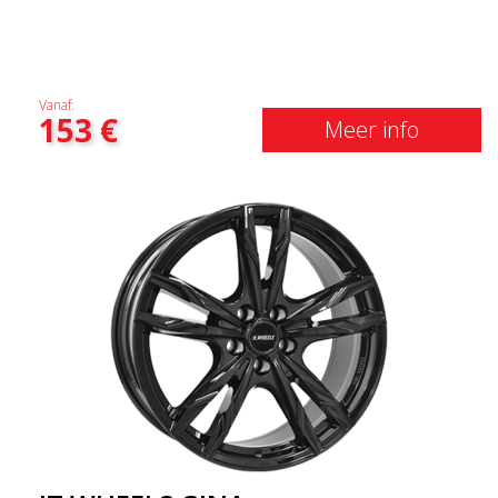
Vanaf:
153
€
Meer info