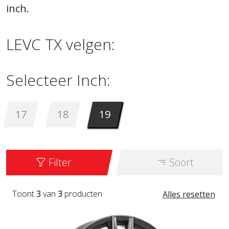
inch.
LEVC TX velgen:
Selecteer Inch:
17
18
19
Filter
Soort
Toont
3
van
3
producten
Alles resetten