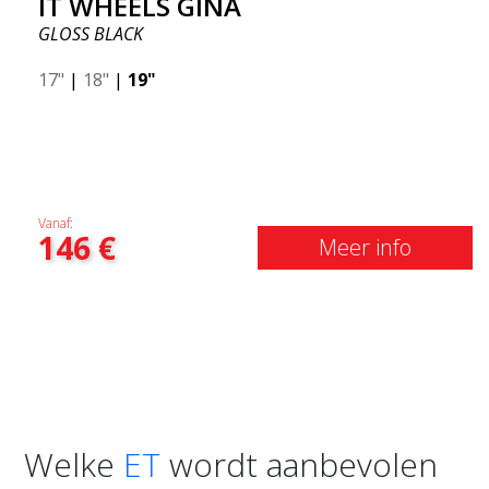
IT WHEELS GINA
GLOSS BLACK
17"
|
18"
|
19"
Vanaf:
146
€
Meer info
Welke
ET
wordt aanbevolen