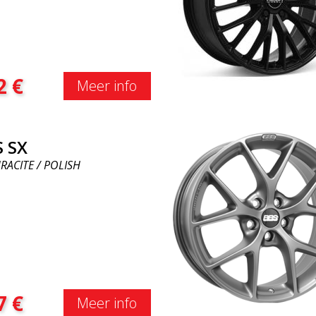
2
€
Meer info
 SX
RACITE / POLISH
7
€
Meer info