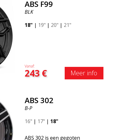
ABS F99
BLK
18"
|
19"
|
20"
|
21"
Vanaf:
243
€
Meer info
ABS 302
B-P
16"
|
17"
|
18"
ABS 302 is een gegoten