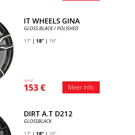
IT WHEELS GINA
GLOSS BLACK / POLISHED
17"
|
18"
|
19"
Vanaf:
153
€
Meer info
DIRT A.T D212
GLOSSBLACK
17"
|
18"
|
20"