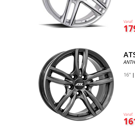
Vanaf:
17
AT
ANTH
16"
Vanaf:
16