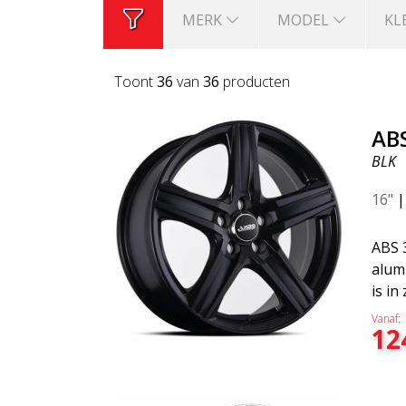
MERK
MODEL
KL
Toont
36
van
36
producten
AB
BLK
16"
ABS 
alumi
is in
gelak
Vanaf:
12
zowe
en be
Bmw,
past 