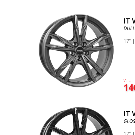
IT
DULL
17"
Vanaf:
14
IT
GLOS
17"