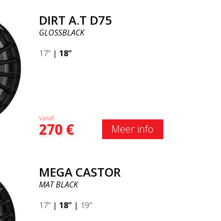
DIRT A.T D75
GLOSSBLACK
17"
|
18"
Vanaf:
270
€
Meer info
MEGA CASTOR
MAT BLACK
17"
|
18"
|
19"