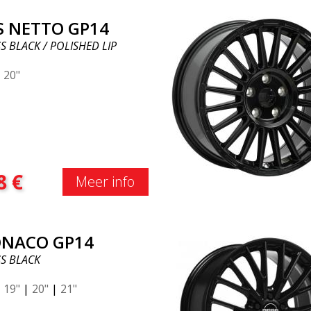
S NETTO GP14
S BLACK / POLISHED LIP
|
20"
8
€
Meer info
NACO GP14
S BLACK
|
19"
|
20"
|
21"