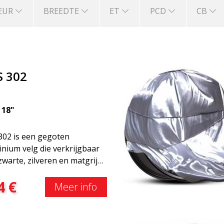
EUR
BREEDTE
ET
PCD
CB
S 302
|
18"
302 is een gegoten
nium velg die verkrijgbaar
 zwarte, zilveren en matgrijs
te velg. De velg werkt voor
4
€
l zomer- als wintergebruik
Meer info
vindt zich meestal bij Volvo,
 Mercedes en Saab. De velg
in principe op alle