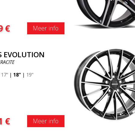
9
€
Meer info
S EVOLUTION
RACITE
|
17"
|
18"
|
19"
1
€
Meer info