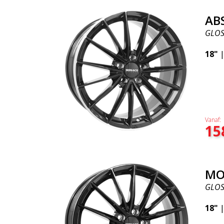
AB
GLOS
18"
Vanaf:
15
MO
GLOS
18"