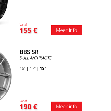
Vanaf:
155
€
Meer info
BBS SR
DULL ANTHRACITE
16"
|
17"
|
18"
Vanaf:
190
€
Meer info