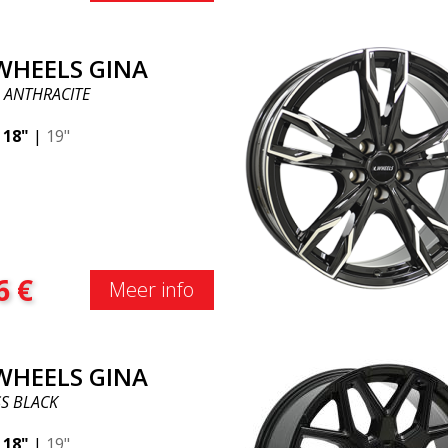
 WHEELS GINA
 ANTHRACITE
|
18"
|
19"
6
€
Meer info
 WHEELS GINA
S BLACK
|
18"
|
19"