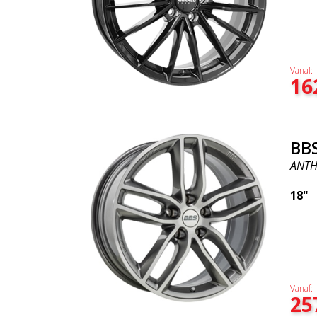
Vanaf:
16
BBS
ANTH
18"
Vanaf:
25