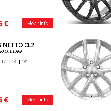
5
€
Meer info
S NETTO CL2
RACITE DARK
|
17"
|
18"
|
19"
5
€
Meer info