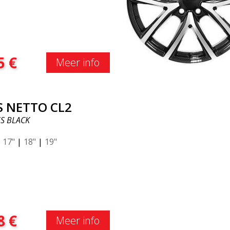
5
€
Meer info
S NETTO CL2
S BLACK
|
17"
|
18"
|
19"
8
€
Meer info