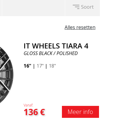
Soort
Alles resetten
IT WHEELS TIARA 4
GLOSS BLACK / POLISHED
16"
|
17"
|
18"
Vanaf:
136
€
Meer info