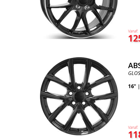
Vanaf:
12
AB
GLOS
16"
Vanaf:
11