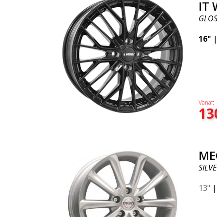
IT 
GLOS
16"
Vanaf:
13
ME
SILVE
13"