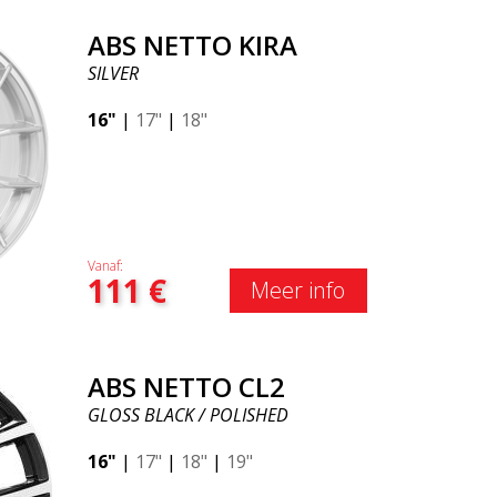
ABS NETTO KIRA
SILVER
16"
|
17"
|
18"
Vanaf:
111
€
Meer info
ABS NETTO CL2
GLOSS BLACK / POLISHED
16"
|
17"
|
18"
|
19"