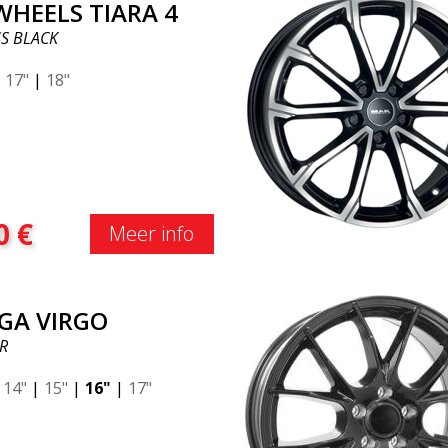
WHEELS TIARA 4
S BLACK
|
17"
|
18"
0
€
Meer info
GA VIRGO
R
|
14"
|
15"
|
16"
|
17"