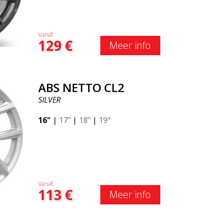
Vanaf:
129
€
Meer info
ABS NETTO CL2
SILVER
16"
|
17"
|
18"
|
19"
Vanaf:
113
€
Meer info