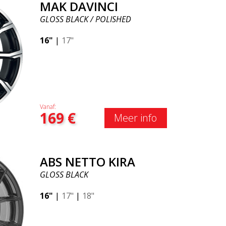
MAK DAVINCI
GLOSS BLACK / POLISHED
16"
|
17"
Vanaf:
169
€
Meer info
ABS NETTO KIRA
GLOSS BLACK
16"
|
17"
|
18"