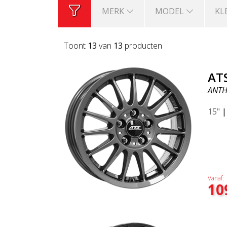
MERK
MODEL
KL
Toont
13
van
13
producten
AT
ANTH
15"
Vanaf:
10