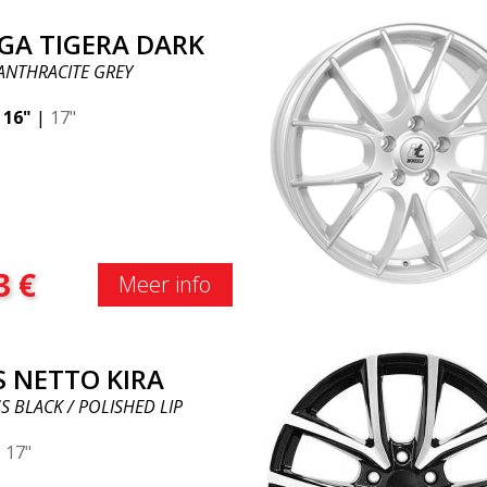
GA TIGERA DARK
ANTHRACITE GREY
|
16"
|
17"
3
€
Meer info
S NETTO KIRA
S BLACK / POLISHED LIP
|
17"