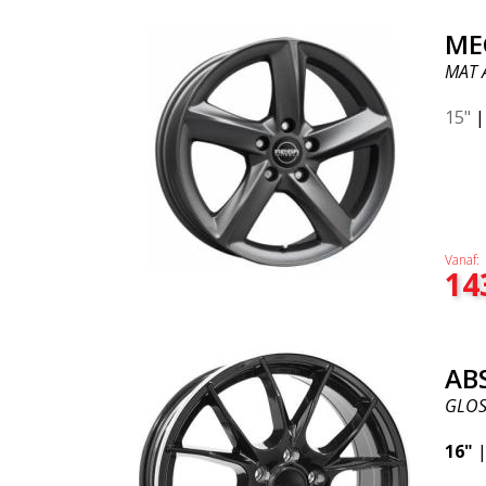
ME
MAT 
15"
Vanaf:
14
AB
GLOS
16"