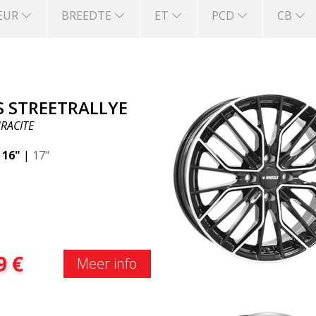
EUR
BREEDTE
ET
PCD
CB
S STREETRALLYE
RACITE
|
16"
|
17"
9
€
Meer info