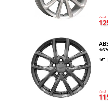
Vanaf:
12
AB
ANTH
16"
Vanaf:
11