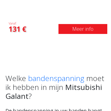
Vanaf:
131
€
Meer info
Welke
bandenspanning
moet
ik hebben in mijn
Mitsubishi
Galant
?
De bandenspanning in uw banden hangt