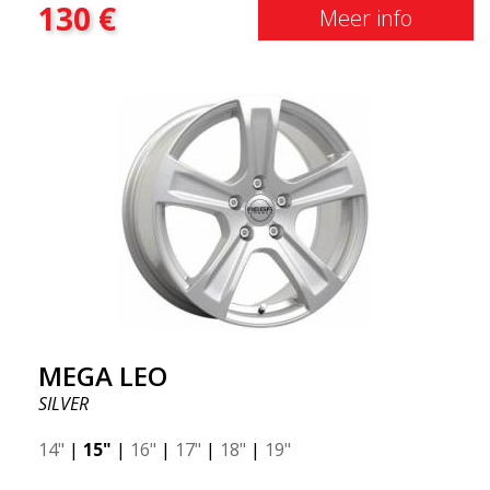
130
€
Meer info
MEGA LEO
SILVER
14"
|
15"
|
16"
|
17"
|
18"
|
19"