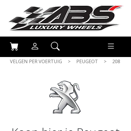
VELGEN PER VOERTUIG
>
PEUGEOT
>
208