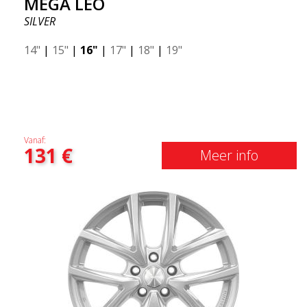
MEGA LEO
SILVER
14"
|
15"
|
16"
|
17"
|
18"
|
19"
Vanaf:
131
€
Meer info