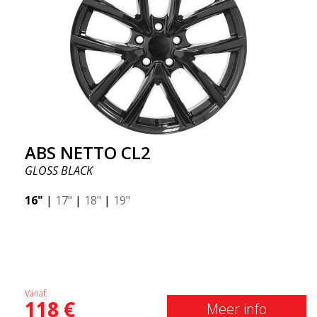
ABS NETTO CL2
GLOSS BLACK
16"
|
17"
|
18"
|
19"
Vanaf:
118
€
Meer info