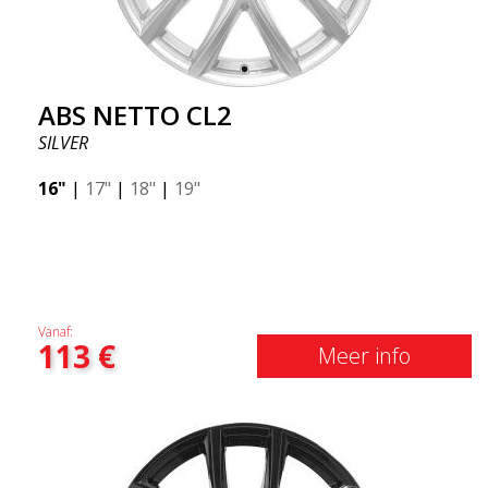
ABS NETTO CL2
SILVER
16"
|
17"
|
18"
|
19"
Vanaf:
113
€
Meer info