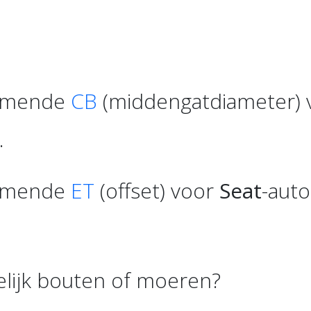
komende
CB
(middengatdiameter)
.
komende
ET
(offset) voor
Seat
-auto
ijk bouten of moeren?