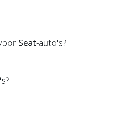
 voor
Seat
-auto's?
's?