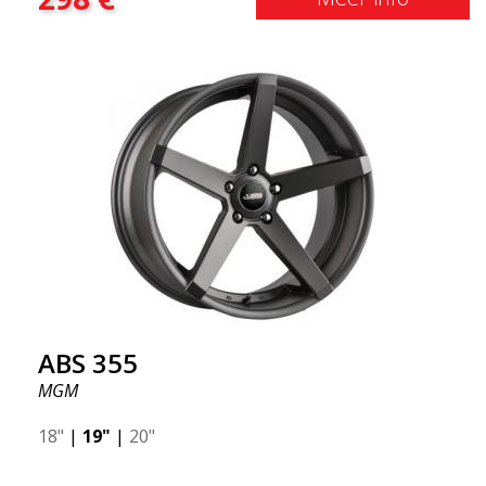
dieper het resultaat dat je krijgt. ABS F17 is een Flow
doorwaadbare velg, zogenaamde "lichtgewicht velg"
wat betekent dat deze een hogere kwaliteit, minder
gewicht en sterker materiaal heeft. U rijdt
comfortabeler dankzijhet onafgeveerde gewicht.
Het is de Gucci van de velgenwereld! 😍
ABS 355
MGM
18"
|
19"
|
20"