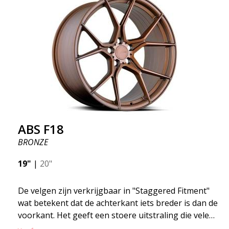
gebied waar de ontwikkeling snel vordert en ABS
F16 staat echt op de voorgrond!
ABS F18
BRONZE
19"
|
20"
De velgen zijn verkrijgbaar in "Staggered Fitment"
wat betekent dat de achterkant iets breder is dan de
voorkant. Het geeft een stoere uitstraling die velen
associëren met racen. (kan ook hetzelfde rond