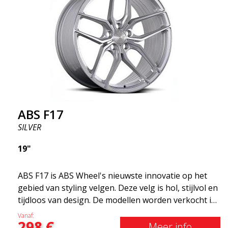
comfortabeler dankzijhet onafgeveerde gewicht.
Het is de Gucci van de velgenwereld! 😍
ABS F17
SILVER
19"
ABS F17 is ABS Wheel's nieuwste innovatie op het
gebied van styling velgen. Deze velg is hol, stijlvol en
tijdloos van design. De modellen worden verkocht in
verschillende maten, waaronder 19x8.5, 19x9.5 en
Vanaf:
298
€
20x8.5 &20x10 en 20x11. Hoe breder de velg, hoe
Meer info