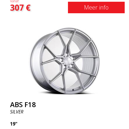
Vanaf:
307
€
krijgen) Met andere woorden, het ABS F18 zijn
Meer info
velgen die je auto een iets sportievere uitstraling
geven. Tegelijkertijd willen we erop wijzen dat dit
velgen zijn die je ongelooflijk goede prestaties
geven. Dit staat in relatie tot wat je ervoor moet
betalen. De geavanceerde productietechnologie
Flow Forming betekent dat de velgen zowel sterker
als lichter zijn dan gewone aluminium wielen. Dit
merk je bij het rijden met het ABS F18. We zijn er
trots op dat we ze in het assortiment hebben!
ABS F18
SILVER
19"