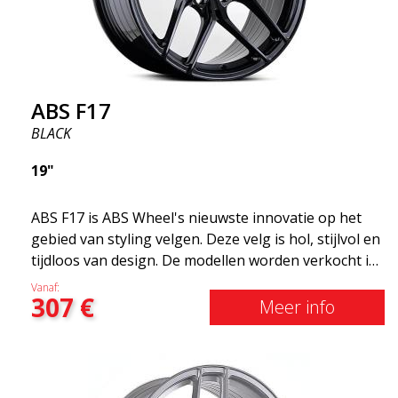
ABS F17
BLACK
19"
ABS F17 is ABS Wheel's nieuwste innovatie op het
gebied van styling velgen. Deze velg is hol, stijlvol en
tijdloos van design. De modellen worden verkocht in
verschillende maten, waaronder 19x8.5, 19x9.5 en
Vanaf:
307
€
20x8.5 &20x10 en 20x11. Hoe breder de velg, hoe
Meer info
dieper het resultaat dat je krijgt. ABS F17 is een Flow
doorwaadbare velg, zogenaamde "lichtgewicht velg"
wat betekent dat deze een hogere kwaliteit, minder
gewicht en sterker materiaal heeft. U rijdt