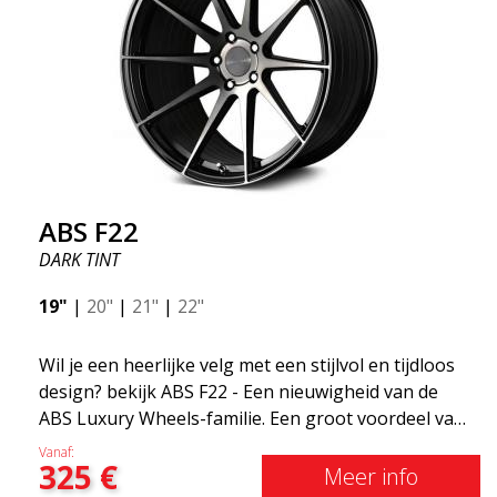
ABS F22
DARK TINT
19"
|
20"
|
21"
|
22"
Wil je een heerlijke velg met een stijlvol en tijdloos
design? bekijk ABS F22 - Een nieuwigheid van de
ABS Luxury Wheels-familie. Een groot voordeel van
deze velg is de gewichtsbesparing tot wel 50%Onder
Vanaf:
325
€
alle toonaangevende race-experts ter wereld is er
Meer info