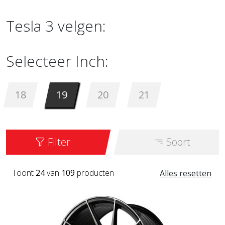
Tesla 3 velgen:
Selecteer Inch:
18
19
20
21
Filter
Soort
Toont
24
van
109
producten
Alles resetten