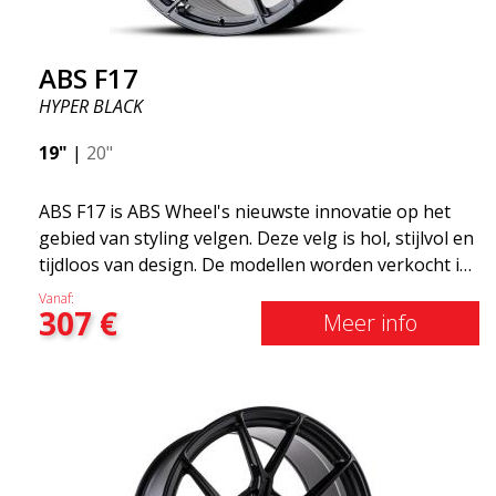
ABS F17
HYPER BLACK
19"
|
20"
ABS F17 is ABS Wheel's nieuwste innovatie op het
gebied van styling velgen. Deze velg is hol, stijlvol en
tijdloos van design. De modellen worden verkocht in
verschillende maten, waaronder 19x8.5, 19x9.5 en
Vanaf:
307
€
20x8.5 &20x10 en 20x11. Hoe breder de velg, hoe
Meer info
dieper het resultaat dat je krijgt. ABS F17 is een Flow
doorwaadbare velg, zogenaamde "lichtgewicht velg"
wat betekent dat deze een hogere kwaliteit, minder
gewicht en sterker materiaal heeft. U rijdt
comfortabeler dankzijhet onafgeveerde gewicht.
Het is de Gucci van de velgenwereld! 😍