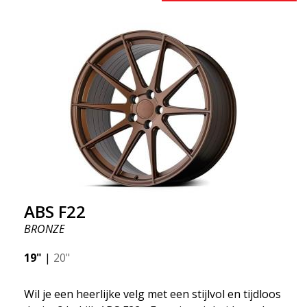
één ding waar iedereen het over eens is, het
zogenaamde "onafgeveerde gewicht". Een
besparing van 50% biedt grote voordelen zoals
brandstofbesparing, snelheid en gewicht. Net als
elke andere ABS-velg is deze stijlvol en aanpasbaar
aan elk automerk. Dankzij de ABS360 konan kunnen
we de kegel eenvoudig aanpassen aan uw specifieke
auto.
ABS F22
BRONZE
19"
|
20"
Wil je een heerlijke velg met een stijlvol en tijdloos