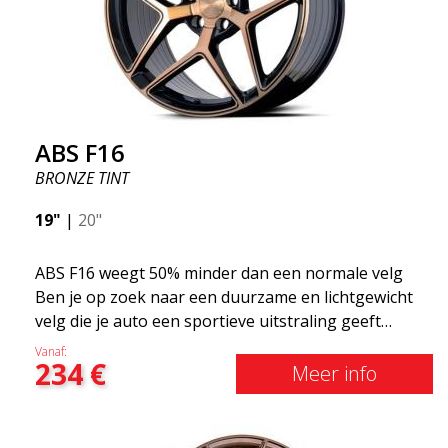
ABS F16
BRONZE TINT
19"
|
20"
ABS F16 weegt 50% minder dan een normale velg
Ben je op zoek naar een duurzame en lichtgewicht
velg die je auto een sportieve uitstraling geeft
zonder het shirt te kosten? ABS F16 is onze eigen
Vanaf:
234
€
poging om kwaliteitsbewuste klanten te voorzien
Meer info
van een velg die profiteert van de nieuwste
prestaties op het gebied van materialen en
productie. De velgen van de toekomst zijn een