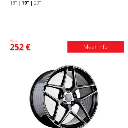
18"
|
19"
|
20"
Vanaf:
252
€
Meer info