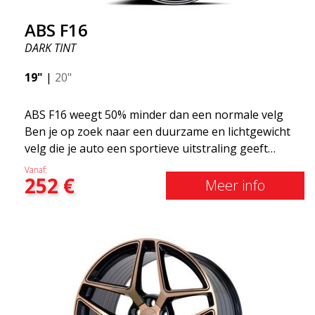
ABS F16
DARK TINT
19"
|
20"
ABS F16 weegt 50% minder dan een normale velg
Ben je op zoek naar een duurzame en lichtgewicht
velg die je auto een sportieve uitstraling geeft
zonder het shirt te kosten? ABS F16 is onze eigen
Vanaf:
252
€
poging om kwaliteitsbewuste klanten te voorzien
Meer info
van een velg die profiteert van de nieuwste
prestaties op het gebied van materialen en
productie. De velgen van de toekomst zijn een
gebied waar de ontwikkeling snel vordert en ABS
F16 staat echt op de voorgrond!