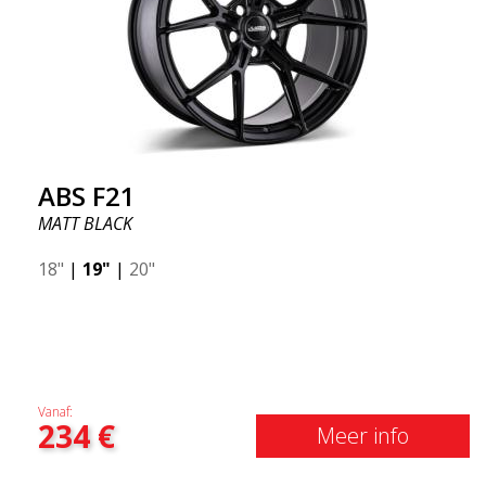
ABS F21
MATT BLACK
18"
|
19"
|
20"
Vanaf:
234
€
Meer info