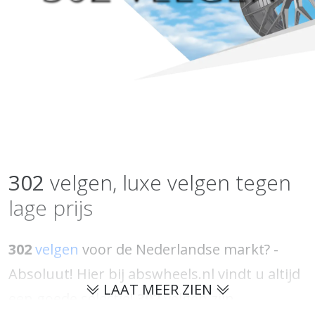
302
velgen, luxe velgen tegen
lage prijs
302
velgen
voor de Nederlandse markt? -
Absoluut! Hier bij abswheels.nl vindt u altijd
LAAT MEER ZIEN
een goede selectie!
302
velgen zijn