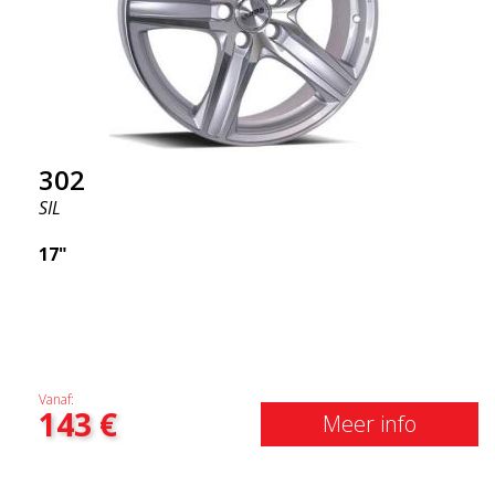
302
SIL
17"
Vanaf:
143
€
Meer info