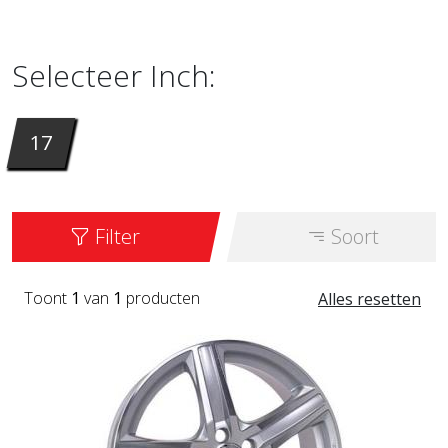
verkrijgbaar in 17 inch. Het model dat we nu
verkopen heet
302
. Verkrijgbaar in SIL.
Selecteer Inch:
17
Filter
Soort
Toont
1
van
1
producten
Alles resetten