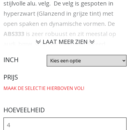
stijlvolle alu. velg. De velg is gespoten in
hyperzwart (Glanzend in grijze tint) met
open spaken en dynamische vormen. De
ABS333
is zeer robuust en zit meestal op
LAAT MEER ZIEN
audi, bmw, volvo en mercedes (breed
geschikt voor bekende automerken).
INCH
Gebruik regnr search om te zien of dit
specifieke model bij uw auto past!
PRIJS
MAAK DE SELECTIE HIERBOVEN VOL!
HOEVEELHEID