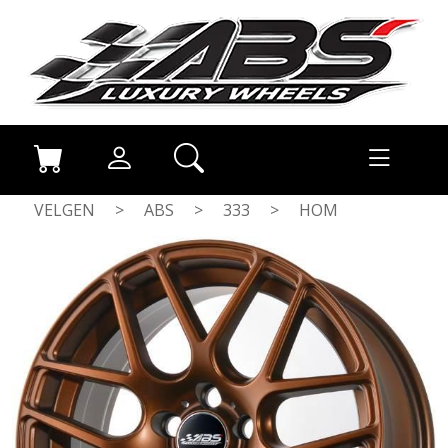
VELGEN
>
ABS
>
333
>
HOM