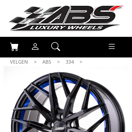
VELGEN
>
ABS
>
334
>
BLACK / BLUE STRIPE