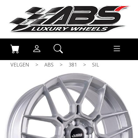
VELGEN
>
ABS
>
381
>
SIL