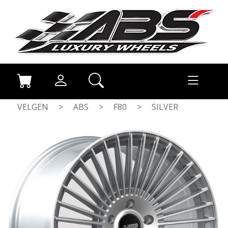
VELGEN
>
ABS
>
F80
>
SILVER