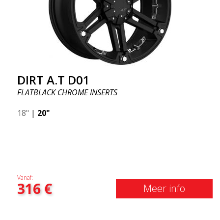
DIRT A.T D01
FLATBLACK CHROME INSERTS
18"
|
20"
Vanaf:
316
€
Meer info