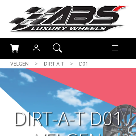
VELGEN
>
DIRT A T
>
D01
DIRT-A-T D01