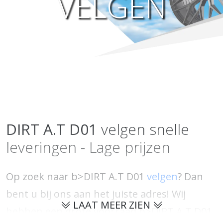
VELGEN
DIRT A.T
D01
velgen snelle
leveringen - Lage prijzen
Op zoek naar b>DIRT A.T D01
velgen
? Dan
bent u bij ons aan het juiste adres! Wij
LAAT MEER ZIEN
hebben een grote voorraad b>DIRT A.T D01