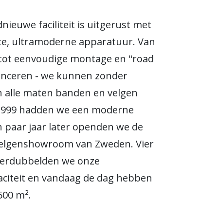
nieuwe faciliteit is uitgerust met
te, ultramoderne apparatuur. Van
 tot eenvoudige montage en "road
anceren - we kunnen zonder
 alle maten banden en velgen
n 1999 hadden we een moderne
en paar jaar later openden we de
velgenshowroom van Zweden. Vier
 verdubbelden we onze
citeit en vandaag de dag hebben
500 m².