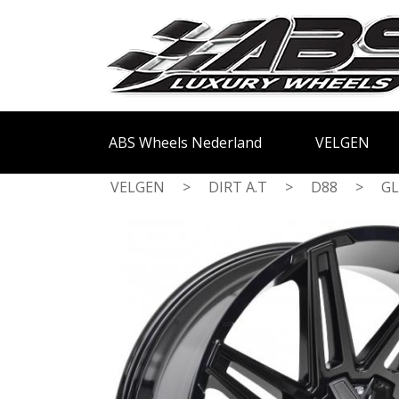
ABS Wheels Nederland
VELGEN
VELGEN
>
DIRT A.T
>
D88
>
GL