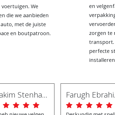
en velgenfa
e voertuigen. We
verpakking
en die we aanbieden
vervoerder
 auto, met de juiste
zorgen te 
space en boutpatroon.
transport.
perfecte s
installeren
Joakim Stenhammar
Far
 heb nieuwe velgen
Deskundig met snel