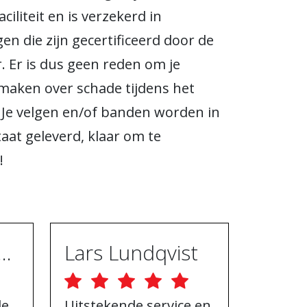
ciliteit en is verzekerd in
en die zijn gecertificeerd door de
. Er is dus geen reden om je
maken over schade tijdens het
 Je velgen en/of banden worden in
taat geleverd, klaar om te
!
ugh Ebrahimpur
Lars Lundqvist
le
Uitstekende service en
Goede 