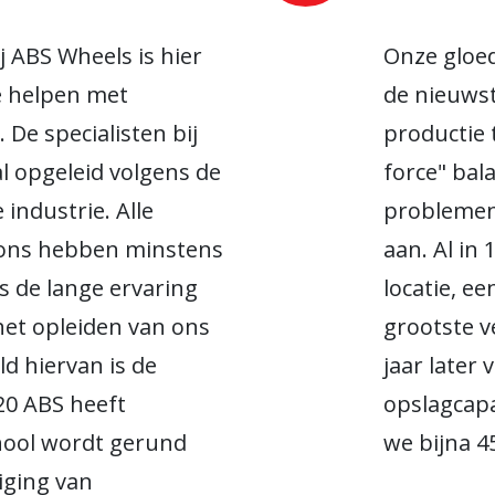
 ABS Wheels is hier
Onze gloed
e helpen met
de nieuws
 De specialisten bij
productie
l opgeleid volgens de
force" bal
industrie. Alle
problemen
 ons hebben minstens
aan. Al i
s de lange ervaring
locatie, e
et opleiden van ons
grootste 
d hiervan is de
jaar later
20 ABS heeft
opslagcapa
hool wordt gerund
we bijna 4
iging van