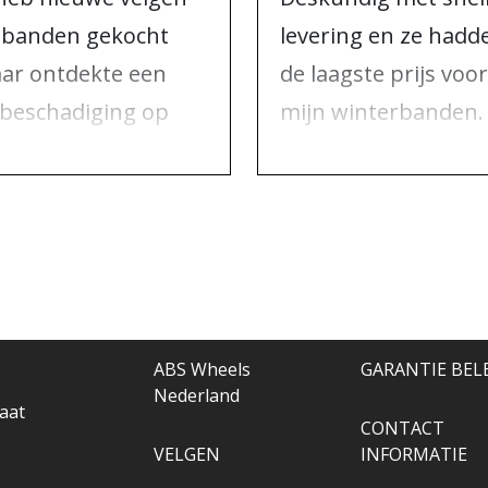
 banden gekocht
levering en ze hadd
ar ontdekte een
de laagste prijs voor
kbeschadiging op
mijn winterbanden.
 van de velgen. Ik
Niets om over te
m contact op met
klagen, alleen maar
S Wheels en zij
aan te bevelen.
bben alles opgelost.
ABS Wheels
GARANTIE BEL
Nederland
aat
CONTACT
VELGEN
INFORMATIE