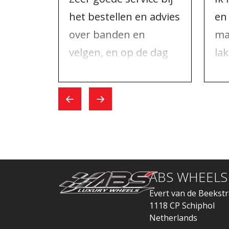
het bestellen en advies
en
over banden en
ma
velgen, en op de dag
la
dat ik kwam voor de
één
wissel verliep alles
na
snel.
AB
he
ABS WHEELS
Evert van de Beekstr
1118 CP Schiphol
Netherlands