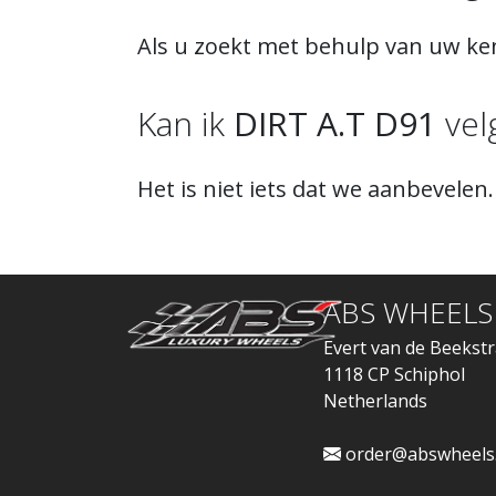
Als u zoekt met behulp van uw ken
Kan ik
DIRT A.T D91
vel
Het is niet iets dat we aanbevelen.
ABS WHEELS
Evert van de Beekstr
1118 CP Schiphol
Netherlands
order@abswheels