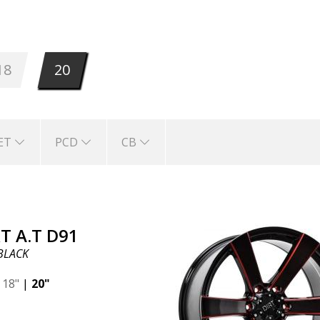
18
20
ET
PCD
CB
T A.T D91
BLACK
|
18"
|
20"