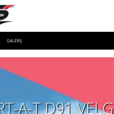
GALERIJ
RT-A-T D91 VEL