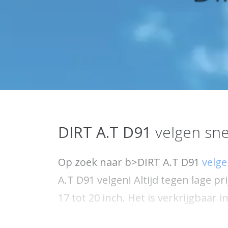
DIRT A.T
D91
velgen snel
Op zoek naar b>DIRT A.T D91
velg
A.T D91 velgen! Altijd tegen lage pri
17 tot 20 inch. Het is verkrijgbaa