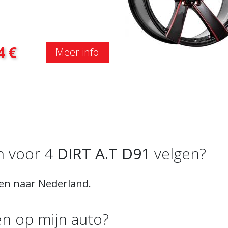
4
€
Meer info
n voor 4
DIRT A.T D91
velgen?
den naar Nederland.
n op mijn auto?