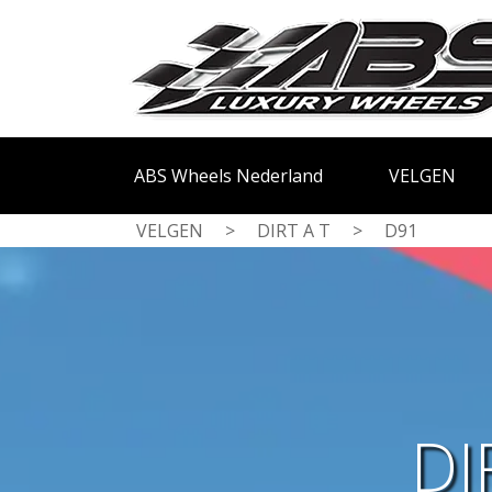
ABS Wheels Nederland
VELGEN
VELGEN
>
DIRT A T
>
D91
DI