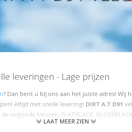
le leveringen - Lage prijzen
en
? Dan bent u bij ons aan het juiste adres! Wi
jzen! Altijd met snelle levering!
DIRT A.T D91
vel
r in de volgende kleuren: FLATBLACK, GLOSSBLAC
LAAT MEER ZIEN