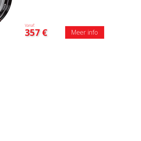
Vanaf:
357
€
Meer info