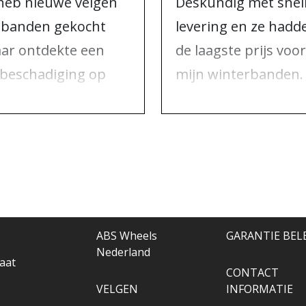
 heb nieuwe velgen
Deskundig met snel
 banden gekocht
levering en ze hadd
ar ontdekte een
de laagste prijs voor
kbeschadiging op
mijn winterbanden.
 van de velgen. Ik
Niets om over te
m contact op met
klagen, alleen maar
S Wheels en zij
aan te bevelen.
bben alles opgelost.
ABS Wheels
GARANTIE BEL
Nederland
aat
CONTACT
VELGEN
INFORMATIE