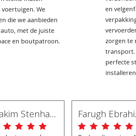
en velgenfa
e voertuigen. We
verpakking
en die we aanbieden
vervoerder
 auto, met de juiste
zorgen te 
space en boutpatroon.
transport.
perfecte s
installeren
Joakim Stenhammar
Far