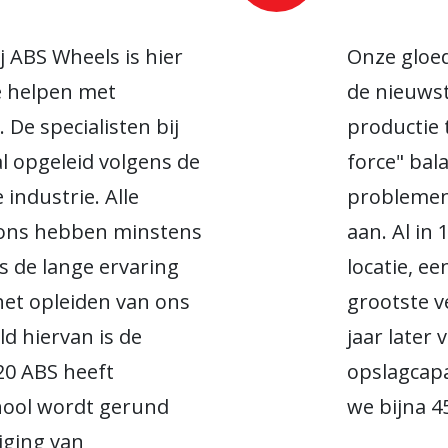
 ABS Wheels is hier
Onze gloed
e helpen met
de nieuws
 De specialisten bij
productie
l opgeleid volgens de
force" bal
industrie. Alle
problemen
 ons hebben minstens
aan. Al i
s de lange ervaring
locatie, e
et opleiden van ons
grootste 
d hiervan is de
jaar later
20 ABS heeft
opslagcapa
hool wordt gerund
we bijna 4
iging van