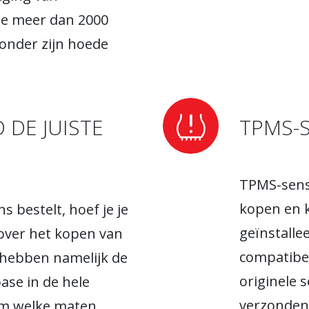
ie meer dan 2000
onder zijn hoede
DE JUISTE
TPMS-
TPMS-sens
kopen en 
s bestelt, hoef je je
geïnstalle
over het kopen van
compatibel
 hebben namelijk de
originele 
ase in de hele
verzonden
 om welke maten