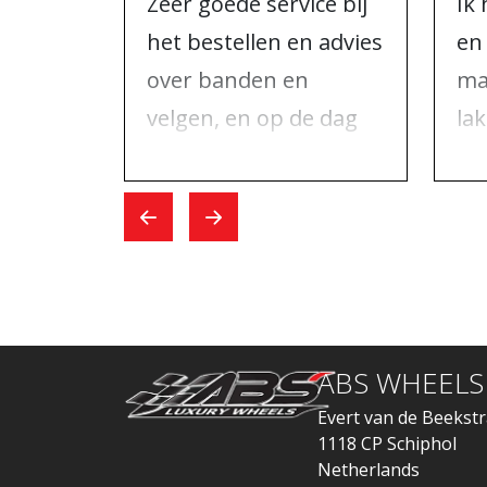
Zeer goede service bij
Ik
het bestellen en advies
en
over banden en
ma
velgen, en op de dag
la
dat ik kwam voor de
één
wissel verliep alles
na
snel.
AB
he
ABS WHEELS
Evert van de Beekstr
1118 CP Schiphol
Netherlands