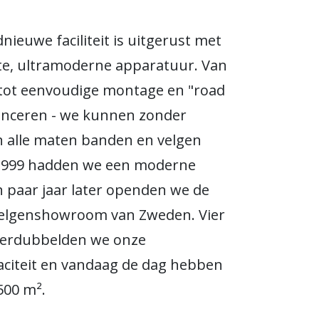
nieuwe faciliteit is uitgerust met
te, ultramoderne apparatuur. Van
 tot eenvoudige montage en "road
anceren - we kunnen zonder
 alle maten banden en velgen
n 1999 hadden we een moderne
en paar jaar later openden we de
velgenshowroom van Zweden. Vier
 verdubbelden we onze
citeit en vandaag de dag hebben
500 m².