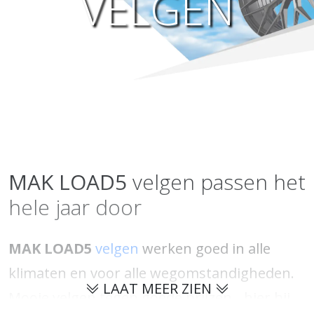
VELGEN
MAK
LOAD5
velgen passen het
hele jaar door
MAK LOAD5
velgen
werken goed in alle
klimaten en voor alle wegomstandigheden.
LAAT MEER ZIEN
Mooie velgen tegen goede prijzen - hier bij