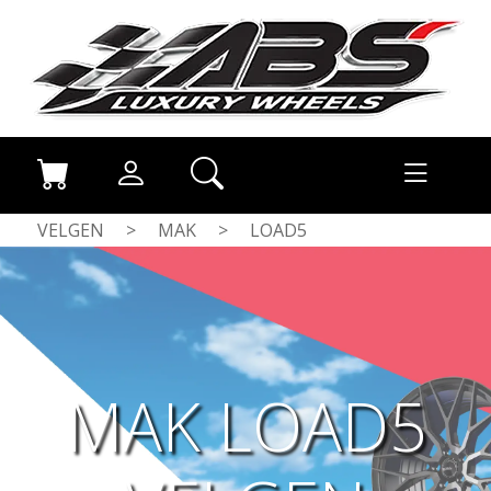
VELGEN
>
MAK
>
LOAD5
MAK LOAD5