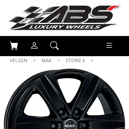
VELGEN
>
MAK
>
STONE 6
>
GLOSS BLACK