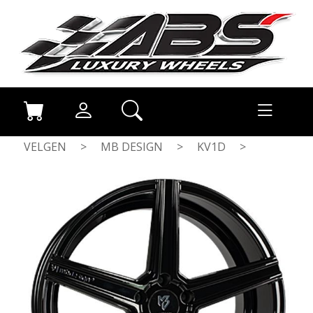
VELGEN
>
MB DESIGN
>
KV1D
>
GLOSS BLACK