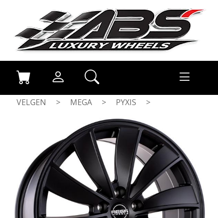
VELGEN
>
MEGA
>
PYXIS
>
MAT BLACK