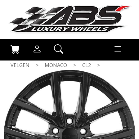
VELGEN
>
MONACO
>
CL2
>
GLOSS BLACK