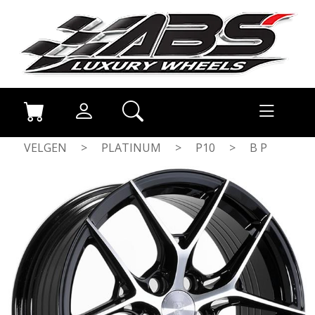
VELGEN
>
PLATINUM
>
P10
>
B P