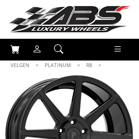
VELGEN
>
PLATINUM
>
R8
>
CORSA BLACK (BP)