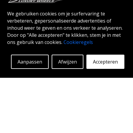
BLACK / RED STRIPE
velgproductie, met een focus op modern en
aantrekkelijk ontwerp, hoge capaciteit en een
We gebruiken cookies om je surfervaring te
18"
|
19"
veilige rit.
verbeteren, gepersonaliseerde advertenties of
inhoud weer te geven en ons verkeer te analyseren.
Door op "Alle accepteren" te klikken, stem je in met
ons gebruik van cookies.
Cookieregels
Vanaf:
234
€
Meer info
Aanpassen
Afwijzen
Accepteren