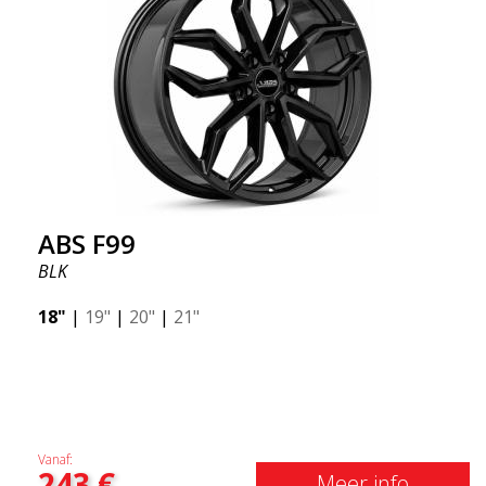
ABS F99
BLK
18"
|
19"
|
20"
|
21"
Vanaf:
243
€
Meer info