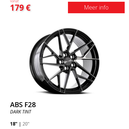
Vanaf:
179
€
zeer robuust en zit meestal op audi, bmw, volvo en
Meer info
mercedes (breed geschikt voor bekende
automerken). Gebruik regnr search om te zien of dit
specifieke model bij uw auto past!
ABS F28
DARK TINT
18"
|
20"