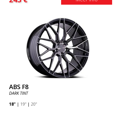
ABS F8
DARK TINT
18"
|
19"
|
20"