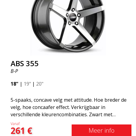
ABS 355
B-P
18"
|
19"
|
20"
5-spaaks, concave velg met attitude. Hoe breder de
velg, hoe concaafer effect. Verkrijgbaar in
verschillende kleurencombinaties. Zwart met
gepolijste spaken, Whole Silver of Matte Gray.
Vanaf:
261
€
Geschikt voor de meeste automerken op de markt.
Meer info