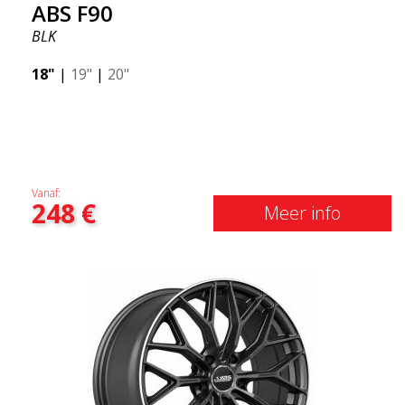
ABS F90
BLK
18"
|
19"
|
20"
Vanaf:
248
€
Meer info