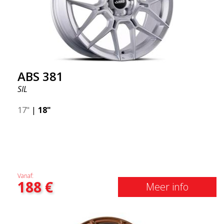
ABS355 laat je een gewone auto er brutaler uitzien.
ABS355 velgen worden exclusief gedistribueerd
door ABS Wheels.
ABS 381
SIL
17"
|
18"
Vanaf:
188
€
Meer info