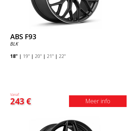
ABS F93
BLK
18"
|
19"
|
20"
|
21"
|
22"
Vanaf:
243
€
Meer info