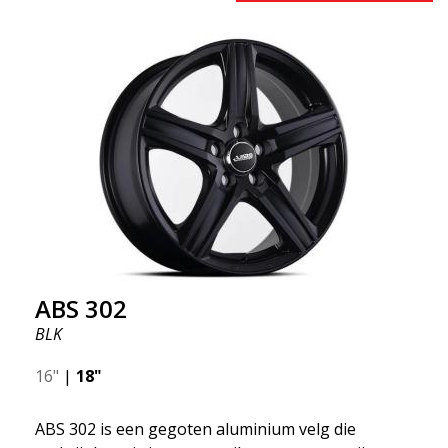
U kiest welke kleur en wij leveren! De velg is van
zeer hoge kwaliteit en zeer robuust. Wat heeft
ABS355 zo populair gemaakt in Nederland? Het
model is supercaaf, de vorm is sportief en het
ontwerp is stijlvol. Dit velgmodel heeft naam
gemaakt in de velgenmarkt dankzij het
verbazingwekkende en unieke ontwerp. Met de
ABS355 laat je een gewone auto er brutaler uitzien.
ABS355 velgen worden exclusief gedistribueerd
door ABS Wheels.
ABS 302
BLK
16"
|
18"
ABS 302 is een gegoten aluminium velg die