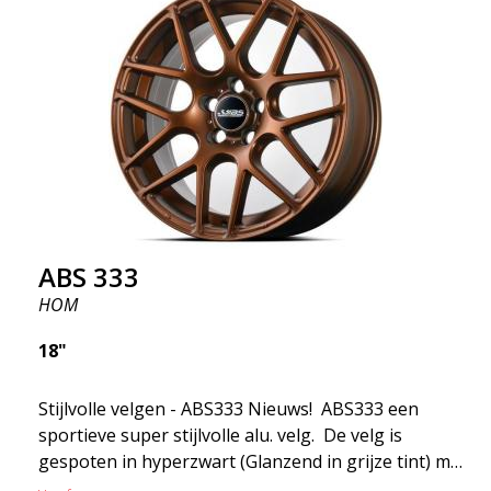
ABS 333
HOM
18"
Stijlvolle velgen - ABS333 Nieuws! ABS333 een
sportieve super stijlvolle alu. velg. De velg is
gespoten in hyperzwart (Glanzend in grijze tint) met
open spaken en dynamische vormen. De ABS333 is