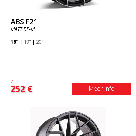
ABS F21
MATT BP-M
18"
|
19"
|
20"
Vanaf:
252
€
Meer info