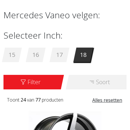
Mercedes Vaneo velgen:
Selecteer Inch:
15
16
17
18
Filter
Soort
Toont
24
van
77
producten
Alles resetten