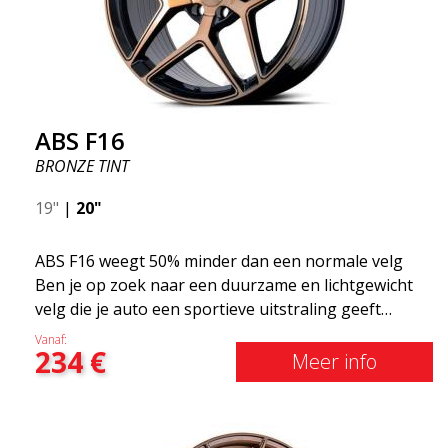
ABS F16
BRONZE TINT
19"
|
20"
ABS F16 weegt 50% minder dan een normale velg
Ben je op zoek naar een duurzame en lichtgewicht
velg die je auto een sportieve uitstraling geeft
zonder het shirt te kosten? ABS F16 is onze eigen
Vanaf:
234
€
poging om kwaliteitsbewuste klanten te voorzien
Meer info
van een velg die profiteert van de nieuwste
prestaties op het gebied van materialen en
productie. De velgen van de toekomst zijn een