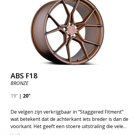
gebied waar de ontwikkeling snel vordert en ABS
F16 staat echt op de voorgrond!
ABS F18
BRONZE
19"
|
20"
De velgen zijn verkrijgbaar in "Staggered Fitment"
wat betekent dat de achterkant iets breder is dan de
voorkant. Het geeft een stoere uitstraling die velen
associëren met racen. (kan ook hetzelfde rond