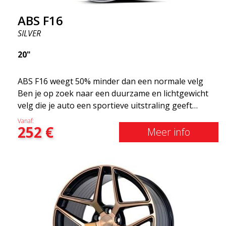
ABS F16
SILVER
20"
ABS F16 weegt 50% minder dan een normale velg
Ben je op zoek naar een duurzame en lichtgewicht
velg die je auto een sportieve uitstraling geeft
zonder het shirt te kosten? ABS F16 is onze eigen
Vanaf:
252
€
poging om kwaliteitsbewuste klanten te voorzien
Meer info
van een velg die profiteert van de nieuwste
prestaties op het gebied van materialen en
productie. De velgen van de toekomst zijn een
gebied waar de ontwikkeling snel vordert en ABS
F16 staat echt op de voorgrond!