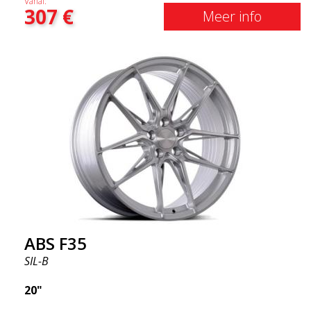
Vanaf:
307
€
krijgen) Met andere woorden, het ABS F18 zijn
Meer info
velgen die je auto een iets sportievere uitstraling
geven. Tegelijkertijd willen we erop wijzen dat dit
velgen zijn die je ongelooflijk goede prestaties
geven. Dit staat in relatie tot wat je ervoor moet
betalen. De geavanceerde productietechnologie
Flow Forming betekent dat de velgen zowel sterker
als lichter zijn dan gewone aluminium wielen. Dit
merk je bij het rijden met het ABS F18. We zijn er
trots op dat we ze in het assortiment hebben!
ABS F35
SIL-B
20"