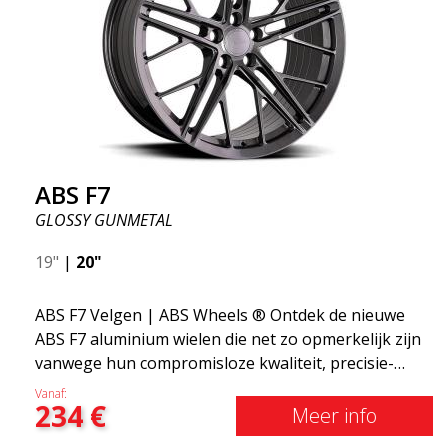
ABS F7
GLOSSY GUNMETAL
19"
|
20"
ABS F7 Velgen | ABS Wheels ® Ontdek de nieuwe
ABS F7 aluminium wielen die net zo opmerkelijk zijn
vanwege hun compromisloze kwaliteit, precisie-
engineering en flowvormende productieproces als
Vanaf:
234
€
vanwege hun verbluffende ontwerp. De velgen
Meer info
hebben een uniek ontwerp met spaken in 5