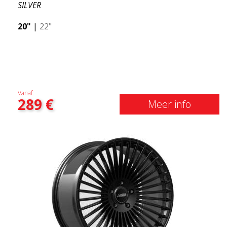
SILVER
20"
|
22"
Vanaf:
289
€
Meer info