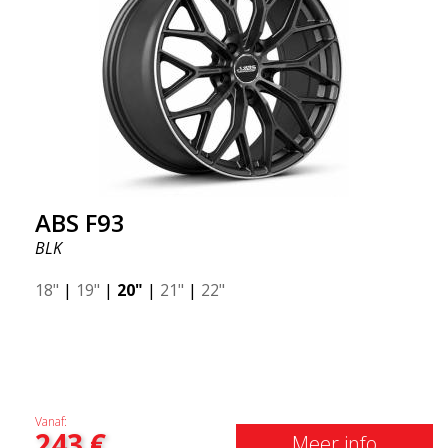
ABS F93
BLK
18"
|
19"
|
20"
|
21"
|
22"
Vanaf:
243
€
Meer info