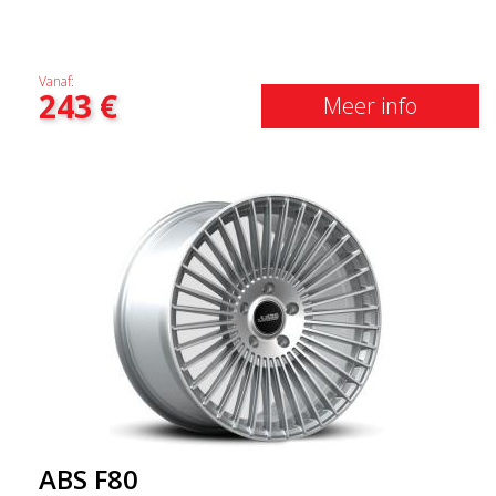
Vanaf:
243
€
Meer info
ABS F80