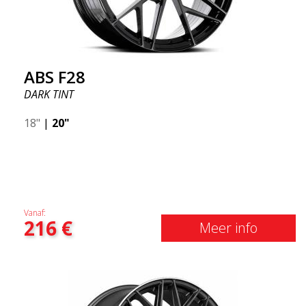
ABS F28
DARK TINT
18"
|
20"
Vanaf:
216
€
Meer info