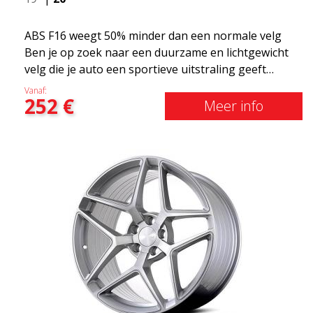
ABS F16 weegt 50% minder dan een normale velg
Ben je op zoek naar een duurzame en lichtgewicht
velg die je auto een sportieve uitstraling geeft
zonder het shirt te kosten? ABS F16 is onze eigen
Vanaf:
252
€
poging om kwaliteitsbewuste klanten te voorzien
Meer info
van een velg die profiteert van de nieuwste
prestaties op het gebied van materialen en
productie. De velgen van de toekomst zijn een
gebied waar de ontwikkeling snel vordert en ABS
F16 staat echt op de voorgrond!