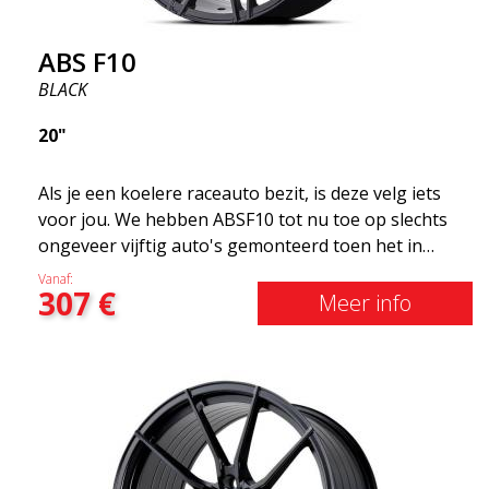
ABS F10
BLACK
20"
Als je een koelere raceauto bezit, is deze velg iets
voor jou. We hebben ABSF10 tot nu toe op slechts
ongeveer vijftig auto's gemonteerd toen het in
november 2017 werd uitgebracht. De velg weegt
Vanaf:
307
€
ongeveer 60% minder dan een gewone aluminium
Meer info
velg, dankzij de unieke constructie en
eigenschappen. ABSF10 HS is zilver van kleur en
wordt geleverd met de gepatenteerde ABS360
conus. Zeer robuuste velg die tegen veel stoten kan
(geschikt voor zomer/winter)