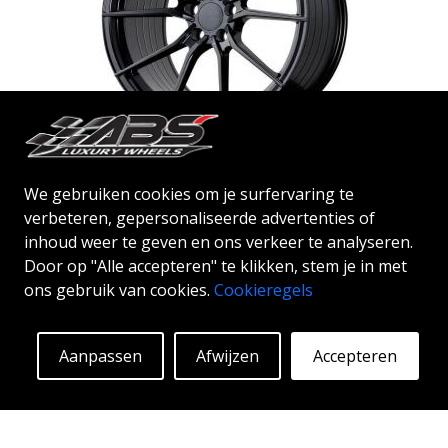
ABS F15
BLACK
We gebruiken cookies om je surfervaring te
verbeteren, gepersonaliseerde advertenties of
19"
|
20"
inhoud weer te geven en ons verkeer te analyseren.
Door op "Alle accepteren" te klikken, stem je in met
ABS F15 (Flow forming met luxe technologie) De
ons gebruik van cookies.
Cookieregels
ABS F15 is een van de luxere velgen van ABS Wheel.
De serie staat bekend als F wat staat voor Flow
Aanpassen
Afwijzen
Accepteren
Forming. De ABS F15 wordt geleverd met een
Vanaf:
307
€
snijhoek van 30 graden in combinatie met Infini-Lip-
Meer info
technologie die een dynamisch ontwerp biedt. Als je
op zoek bent naar stevige en luxe velgen, dan is dit