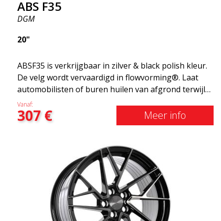
ABS F35
DGM
20"
ABSF35 is verkrijgbaar in zilver & black polish kleur.
De velg wordt vervaardigd in flowvorming®. Laat
automobilisten of buren huilen van afgrond terwijl
je in stijl glijdt. Deze velgen zijn vervaardigd met
Vanaf:
307
€
behulp van innovatieve flow-forming technologie en
Meer info
staan dus bekend om hun pieksterkte en
duurzaamheid, terwijl ze grote
gewichtsbesparingen opleveren. Met ABS Flow
Form-technologie kunt u mijl na kilometer genieten
van jarenlange schoonheid en onberispelijke
prestaties. Het beste van alles? ABS Wheels geeft u
een volledige garantie van 2 jaar.